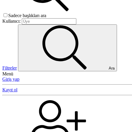
Sadece başlıkları ara
Kullanıcı:
Filtreler
Ara
Menü
Giriş yap
Kayıt ol