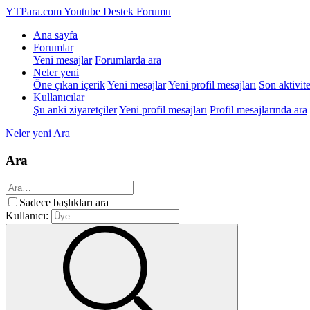
YTPara.com
Youtube Destek Forumu
Ana sayfa
Forumlar
Yeni mesajlar
Forumlarda ara
Neler yeni
Öne çıkan içerik
Yeni mesajlar
Yeni profil mesajları
Son aktivite
Kullanıcılar
Şu anki ziyaretçiler
Yeni profil mesajları
Profil mesajlarında ara
Neler yeni
Ara
Ara
Sadece başlıkları ara
Kullanıcı: