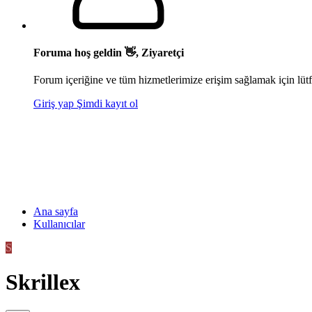
Foruma hoş geldin 👋, Ziyaretçi
Forum içeriğine ve tüm hizmetlerimize erişim sağlamak için lütf
Giriş yap
Şimdi kayıt ol
Ana sayfa
Kullanıcılar
S
Skrillex