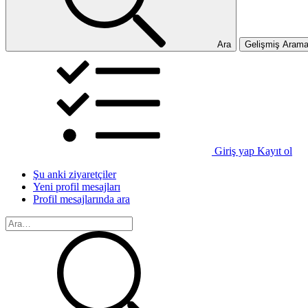
Ara
Gelişmiş Aram
Giriş yap
Kayıt ol
Şu anki ziyaretçiler
Yeni profil mesajları
Profil mesajlarında ara