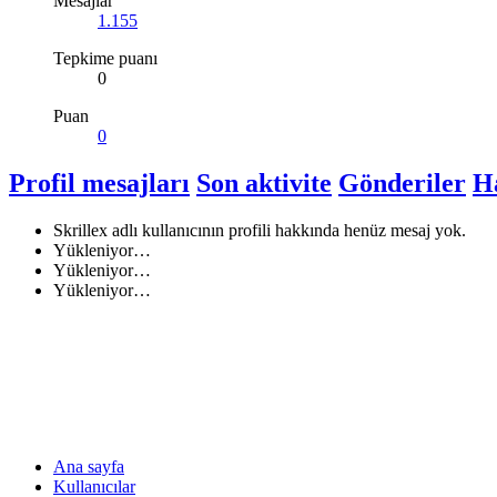
Mesajlar
1.155
Tepkime puanı
0
Puan
0
Profil mesajları
Son aktivite
Gönderiler
H
Skrillex adlı kullanıcının profili hakkında henüz mesaj yok.
Yükleniyor…
Yükleniyor…
Yükleniyor…
Ana sayfa
Kullanıcılar