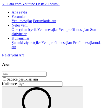
YTPara.com
Youtube Destek Forumu
Ana sayfa
Forumlar
Yeni mesajlar
Forumlarda ara
Neler yeni
Öne çıkan içerik
Yeni mesajlar
Yeni profil mesajları
Son
aktiviteler
Kullanıcılar
Şu anki ziyaretçiler
Yeni profil mesajları
Profil mesajlarında
ara
Neler yeni
Ara
Ara
Sadece başlıkları ara
Kullanıcı: