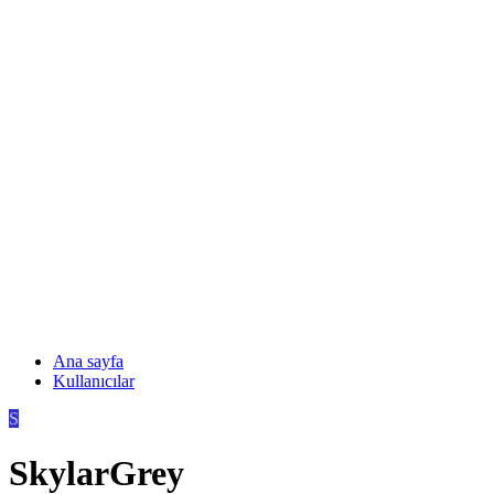
Ana sayfa
Kullanıcılar
S
SkylarGrey