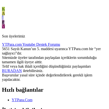
K
A
I
P
V
Son üyelerimiz
YTPara.com
Youtube Destek Forumu
5651 Sayılı Kanun’un 5. maddesi uyarınca YTPara.com bir “yer
sağlayıcı”dır.
Sitemizde üyeler tarafından paylaşılan içeriklerin sorumluluğu
tamamen ilgili üyeye aittir.
Telif veya hak ihlali içerdiğini düşündüğünüz paylaşımları
BURADAN
iletebilirsiniz.
Başvurular yasal süre içinde değerlendirilerek gerekli işlem
yapılacaktır.
Hızlı bağlantılar
YTPara.Com