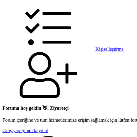
Kişiselleştirme
Foruma hoş geldin 👋, Ziyaretçi
Forum içeriğine ve tüm hizmetlerimize erişim sağlamak için lütfen for
Giriş yap
Şimdi kayıt ol