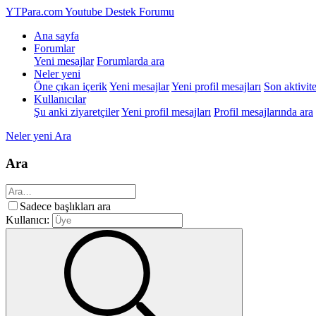
YTPara.com
Youtube Destek Forumu
Ana sayfa
Forumlar
Yeni mesajlar
Forumlarda ara
Neler yeni
Öne çıkan içerik
Yeni mesajlar
Yeni profil mesajları
Son aktivite
Kullanıcılar
Şu anki ziyaretçiler
Yeni profil mesajları
Profil mesajlarında ara
Neler yeni
Ara
Ara
Sadece başlıkları ara
Kullanıcı: