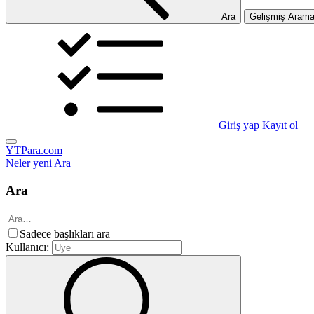
Ara
Gelişmiş Aram
Giriş yap
Kayıt ol
YTPara.com
Neler yeni
Ara
Ara
Sadece başlıkları ara
Kullanıcı: