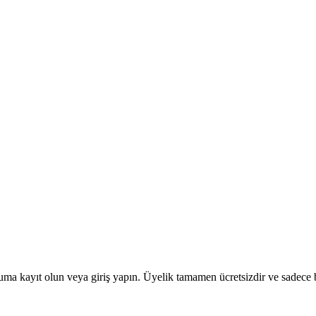
uma kayıt olun veya giriş yapın. Üyelik tamamen ücretsizdir ve sadece bi