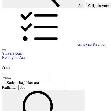
Ara
Gelişmiş Aram
Giriş yap
Kayıt ol
YTPara.com
Neler yeni
Ara
Ara
Sadece başlıkları ara
Kullanıcı: