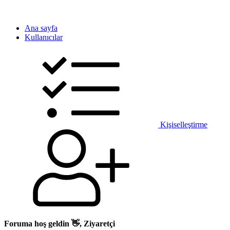
Ana sayfa
Kullanıcılar
Kişiselleştirme
Foruma hoş geldin 👋, Ziyaretçi