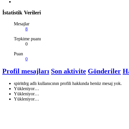
İstatistik Verileri
Mesajlar
8
Tepkime puanı
0
Puan
0
Profil mesajları
Son aktivite
Gönderiler
H
spiritdrg adlı kullanıcının profili hakkında henüz mesaj yok.
Yükleniyor…
Yükleniyor…
Yükleniyor…