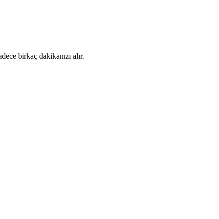
dece birkaç dakikanızı alır.