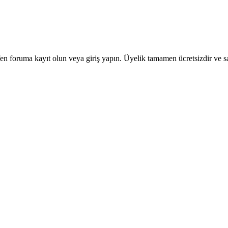
en foruma kayıt olun veya giriş yapın. Üyelik tamamen ücretsizdir ve sa