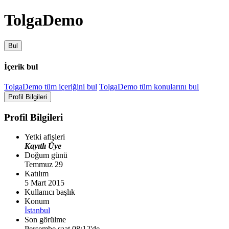
TolgaDemo
Bul
İçerik bul
TolgaDemo tüm içeriğini bul
TolgaDemo tüm konularını bul
Profil Bilgileri
Profil Bilgileri
Yetki afişleri
Kayıtlı Üye
Doğum günü
Temmuz 29
Katılım
5 Mart 2015
Kullanıcı başlık
Konum
İstanbul
Son görülme
Perşembe saat 08:12'de