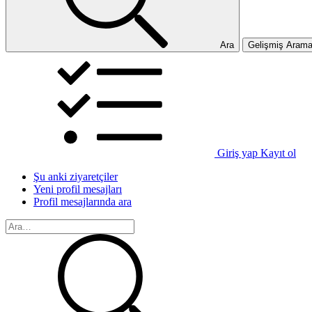
Ara
Gelişmiş Aram
Giriş yap
Kayıt ol
Şu anki ziyaretçiler
Yeni profil mesajları
Profil mesajlarında ara