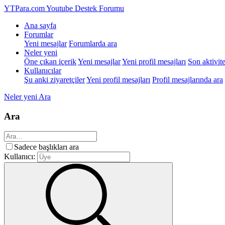
YTPara.com
Youtube Destek Forumu
Ana sayfa
Forumlar
Yeni mesajlar
Forumlarda ara
Neler yeni
Öne çıkan içerik
Yeni mesajlar
Yeni profil mesajları
Son aktivite
Kullanıcılar
Şu anki ziyaretçiler
Yeni profil mesajları
Profil mesajlarında ara
Neler yeni
Ara
Ara
Sadece başlıkları ara
Kullanıcı: