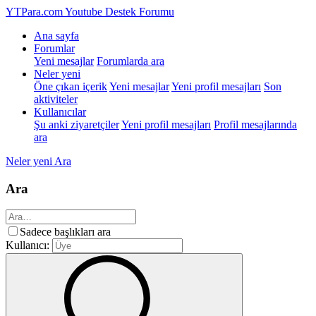
YTPara.com
Youtube Destek Forumu
Ana sayfa
Forumlar
Yeni mesajlar
Forumlarda ara
Neler yeni
Öne çıkan içerik
Yeni mesajlar
Yeni profil mesajları
Son
aktiviteler
Kullanıcılar
Şu anki ziyaretçiler
Yeni profil mesajları
Profil mesajlarında
ara
Neler yeni
Ara
Ara
Sadece başlıkları ara
Kullanıcı: