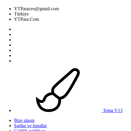
YTParaceo@gmail.com
Türkiye
YTPara.Com
Tema V13
Bize ulaşın
Şartlar ve kurallar
Gizlilik politikası