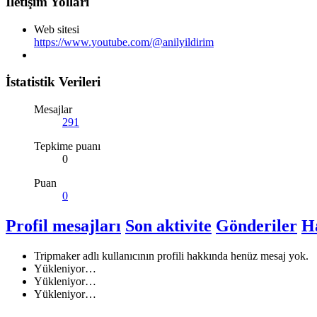
İletişim Yolları
Web sitesi
https://www.youtube.com/@anilyildirim
İstatistik Verileri
Mesajlar
291
Tepkime puanı
0
Puan
0
Profil mesajları
Son aktivite
Gönderiler
H
Tripmaker adlı kullanıcının profili hakkında henüz mesaj yok.
Yükleniyor…
Yükleniyor…
Yükleniyor…