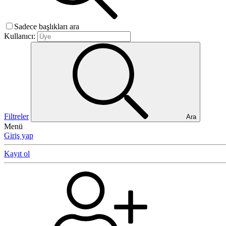
Sadece başlıkları ara
Kullanıcı:
Filtreler
Ara
Menü
Giriş yap
Kayıt ol