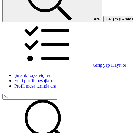
Ara
Gelişmiş Aram
Giriş yap
Kayıt ol
Şu anki ziyaretçiler
Yeni profil mesajları
Profil mesajlarında ara