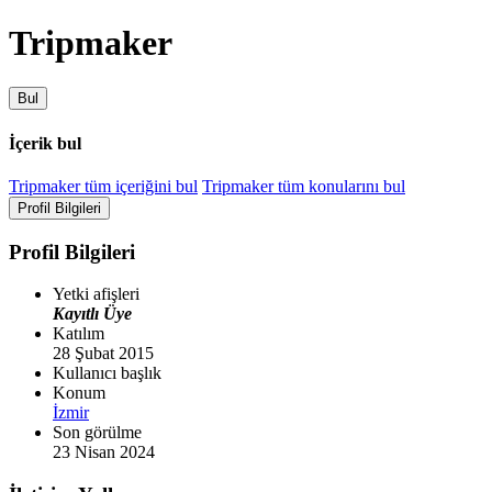
Tripmaker
Bul
İçerik bul
Tripmaker tüm içeriğini bul
Tripmaker tüm konularını bul
Profil Bilgileri
Profil Bilgileri
Yetki afişleri
Kayıtlı Üye
Katılım
28 Şubat 2015
Kullanıcı başlık
Konum
İzmir
Son görülme
23 Nisan 2024