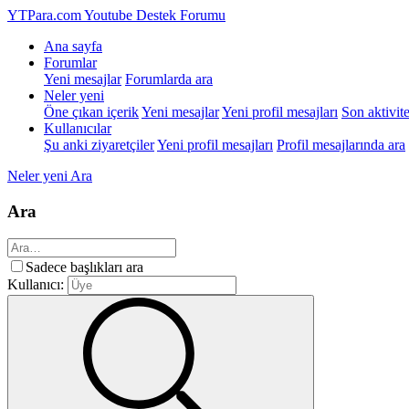
YTPara.com
Youtube Destek Forumu
Ana sayfa
Forumlar
Yeni mesajlar
Forumlarda ara
Neler yeni
Öne çıkan içerik
Yeni mesajlar
Yeni profil mesajları
Son aktivite
Kullanıcılar
Şu anki ziyaretçiler
Yeni profil mesajları
Profil mesajlarında ara
Neler yeni
Ara
Ara
Sadece başlıkları ara
Kullanıcı: