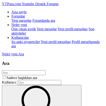
YTPara.com
Youtube Destek Forumu
Ana sayfa
Forumlar
Yeni mesajlar
Forumlarda ara
Neler yeni
Öne çıkan içerik
Yeni mesajlar
Yeni profil mesajları
Son
aktiviteler
Kullanıcılar
Şu anki ziyaretçiler
Yeni profil mesajları
Profil mesajlarında
ara
Neler yeni
Ara
Ara
Sadece başlıkları ara
Kullanıcı: