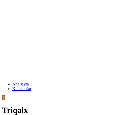
Ana sayfa
Kullanıcılar
T
Triqalx