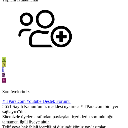
K
A
I
P
V
Son üyelerimiz
YTPara.com
Youtube Destek Forumu
5651 Sayılı Kanun’un 5. maddesi uyarınca YTPara.com bir “yer
sağlayıcı”dır.
Sitemizde üyeler tarafından paylaşılan içeriklerin sorumluluğu
tamamen ilgili üyeye aittir.
Telif veya hak ihlali içerdiğini düşündüğünüz paylaşımları