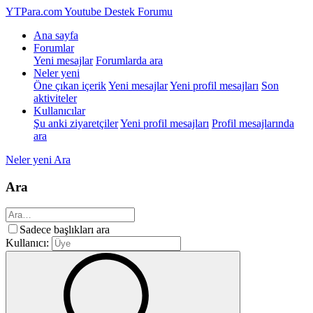
YTPara.com
Youtube Destek Forumu
Ana sayfa
Forumlar
Yeni mesajlar
Forumlarda ara
Neler yeni
Öne çıkan içerik
Yeni mesajlar
Yeni profil mesajları
Son
aktiviteler
Kullanıcılar
Şu anki ziyaretçiler
Yeni profil mesajları
Profil mesajlarında
ara
Neler yeni
Ara
Ara
Sadece başlıkları ara
Kullanıcı: