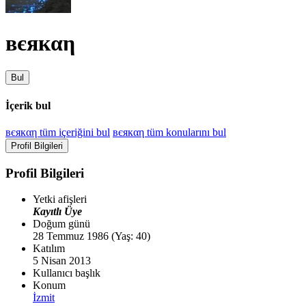
вєякαη
Bul
İçerik bul
вєякαη tüm içeriğini bul
вєякαη tüm konularını bul
Profil Bilgileri
Profil Bilgileri
Yetki afişleri
Kayıtlı Üye
Doğum günü
28 Temmuz 1986 (Yaş: 40)
Katılım
5 Nisan 2013
Kullanıcı başlık
Konum
İzmit