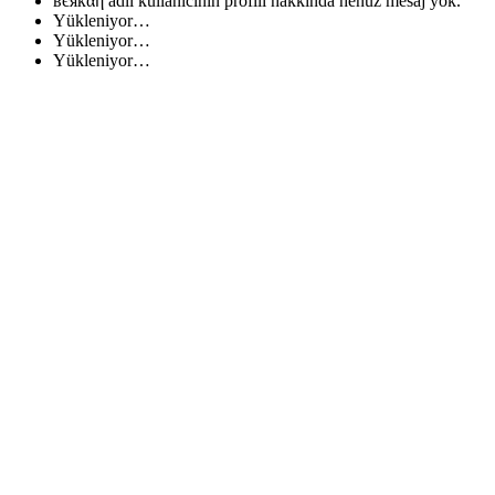
вєякαη adlı kullanıcının profili hakkında henüz mesaj yok.
Yükleniyor…
Yükleniyor…
Yükleniyor…