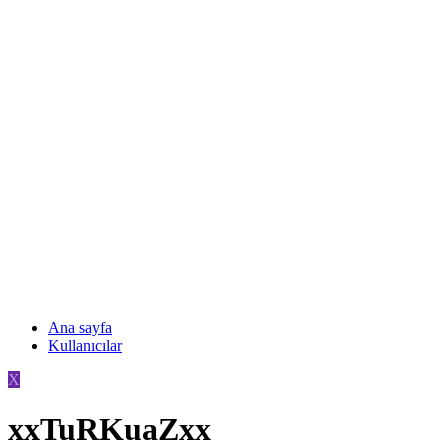
Ana sayfa
Kullanıcılar
X
xxTuRKuaZxx