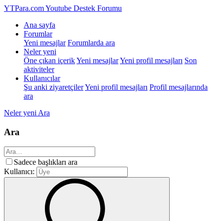
YTPara.com
Youtube Destek Forumu
Ana sayfa
Forumlar
Yeni mesajlar
Forumlarda ara
Neler yeni
Öne çıkan içerik
Yeni mesajlar
Yeni profil mesajları
Son
aktiviteler
Kullanıcılar
Şu anki ziyaretçiler
Yeni profil mesajları
Profil mesajlarında
ara
Neler yeni
Ara
Ara
Sadece başlıkları ara
Kullanıcı: