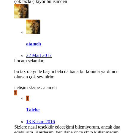
çok fazla çıkıyor bu isimden
atameh
22 Mart 2017
hocam selamlar,
bu tax olayı ile başım bela da bana bu konuda yardımcı
olursan çok sevinirim
iletişim skype : atameh
T
T
Talebe
13 Kasım 2016
Sizlere nasıl teşekkür edeceğimi bilemiyorum, ancak dua
edebilirim. Kardeşim, ben daha önce skyp kullanmadım