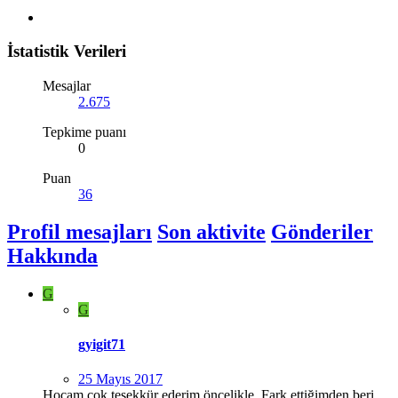
İstatistik Verileri
Mesajlar
2.675
Tepkime puanı
0
Puan
36
Profil mesajları
Son aktivite
Gönderiler
Hakkında
G
G
gyigit71
25 Mayıs 2017
Hocam çok teşekkür ederim öncelikle. Fark ettiğimden beri