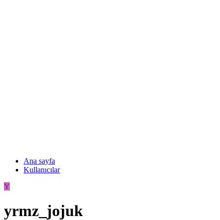
Ana sayfa
Kullanıcılar
Y
yrmz_jojuk