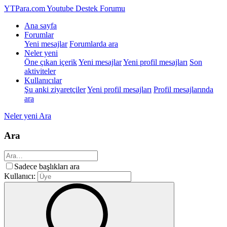
YTPara.com
Youtube Destek Forumu
Ana sayfa
Forumlar
Yeni mesajlar
Forumlarda ara
Neler yeni
Öne çıkan içerik
Yeni mesajlar
Yeni profil mesajları
Son
aktiviteler
Kullanıcılar
Şu anki ziyaretçiler
Yeni profil mesajları
Profil mesajlarında
ara
Neler yeni
Ara
Ara
Sadece başlıkları ara
Kullanıcı: