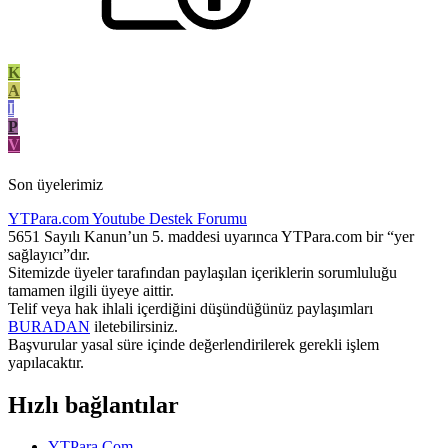
K
A
I
P
V
Son üyelerimiz
YTPara.com
Youtube Destek Forumu
5651 Sayılı Kanun’un 5. maddesi uyarınca YTPara.com bir “yer
sağlayıcı”dır.
Sitemizde üyeler tarafından paylaşılan içeriklerin sorumluluğu
tamamen ilgili üyeye aittir.
Telif veya hak ihlali içerdiğini düşündüğünüz paylaşımları
BURADAN
iletebilirsiniz.
Başvurular yasal süre içinde değerlendirilerek gerekli işlem
yapılacaktır.
Hızlı bağlantılar
YTPara.Com