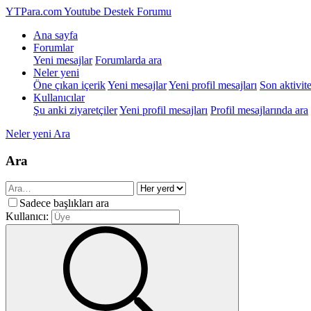
YTPara.com
Youtube Destek Forumu
Ana sayfa
Forumlar
Yeni mesajlar
Forumlarda ara
Neler yeni
Öne çıkan içerik
Yeni mesajlar
Yeni profil mesajları
Son aktivite
Kullanıcılar
Şu anki ziyaretçiler
Yeni profil mesajları
Profil mesajlarında ara
Neler yeni
Ara
Ara
Sadece başlıkları ara
Kullanıcı: