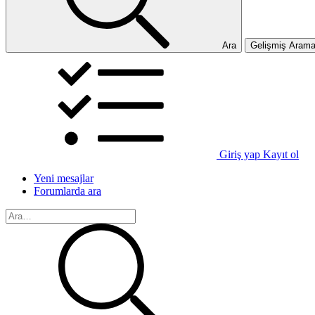
Ara
Gelişmiş Aram
Giriş yap
Kayıt ol
Yeni mesajlar
Forumlarda ara