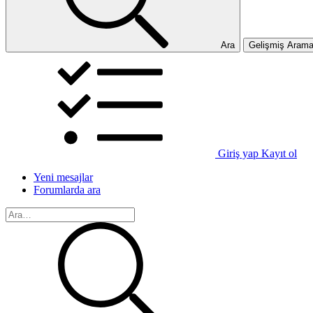
Ara
Gelişmiş Aram
Giriş yap
Kayıt ol
Yeni mesajlar
Forumlarda ara