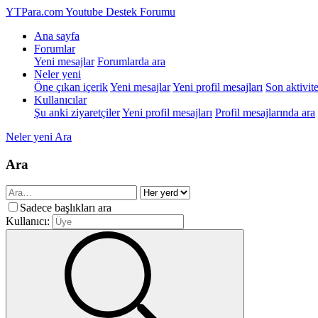
YTPara.com
Youtube Destek Forumu
Ana sayfa
Forumlar
Yeni mesajlar
Forumlarda ara
Neler yeni
Öne çıkan içerik
Yeni mesajlar
Yeni profil mesajları
Son aktivite
Kullanıcılar
Şu anki ziyaretçiler
Yeni profil mesajları
Profil mesajlarında ara
Neler yeni
Ara
Ara
Sadece başlıkları ara
Kullanıcı: