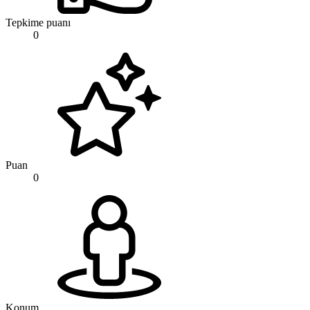
Tepkime puanı
0
Puan
0
Konum