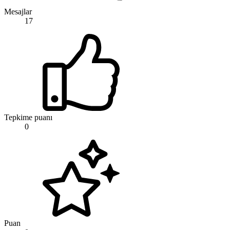
Mesajlar
17
Tepkime puanı
0
Puan