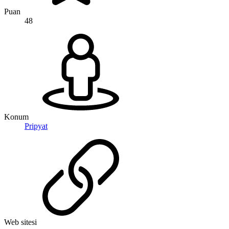
Puan
48
Konum
Pripyat
Web sitesi