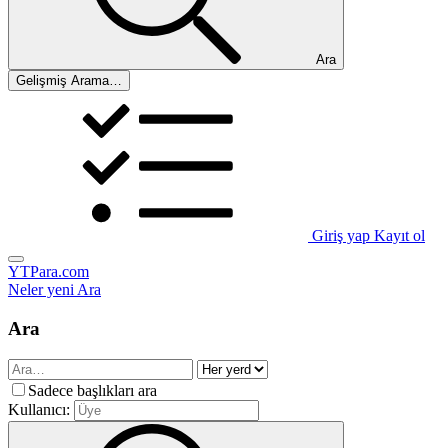
Ara
Gelişmiş Arama…
Giriş yap
Kayıt ol
YTPara.com
Neler yeni
Ara
Ara
Sadece başlıkları ara
Kullanıcı: