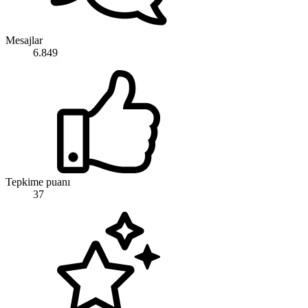
Mesajlar
6.849
Tepkime puanı
37