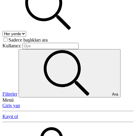
Sadece başlıkları ara
Kullanıcı:
Filtreler
Ara
Menü
Giriş yap
Kayıt ol