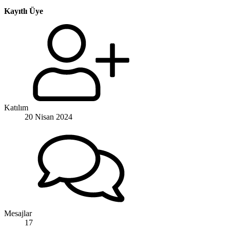
Kayıtlı Üye
Katılım
20 Nisan 2024
Mesajlar
17