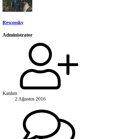
Rewossky
Administrator
Katılım
2 Ağustos 2016