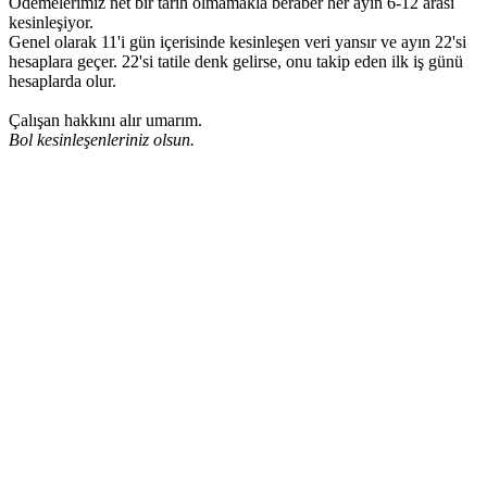
Ödemelerimiz net bir tarih olmamakla beraber her ayın 6-12 arası
kesinleşiyor.
Genel olarak 11'i gün içerisinde kesinleşen veri yansır ve ayın 22'si
hesaplara geçer. 22'si tatile denk gelirse, onu takip eden ilk iş günü
hesaplarda olur.
Çalışan hakkını alır umarım.
Bol kesinleşenleriniz olsun.