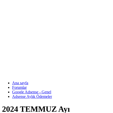
Ana sayfa
Forumlar
Google Adsense - Genel
Adsense Aylık Ödemeler
2024 TEMMUZ Ayı