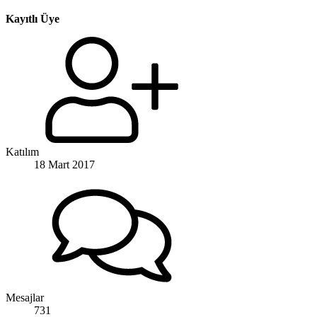
Kayıtlı Üye
Katılım
18 Mart 2017
Mesajlar
731