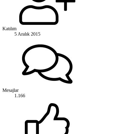
Katılım
5 Aralık 2015
Mesajlar
1.166