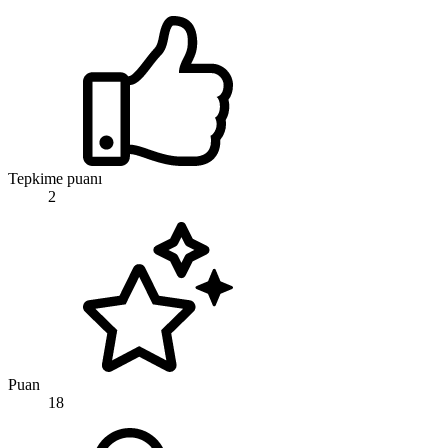
Tepkime puanı
2
Puan
18