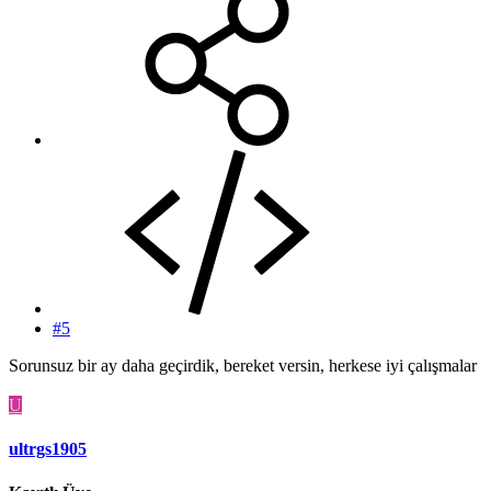
#5
Sorunsuz bir ay daha geçirdik, bereket versin, herkese iyi çalışmalar
U
ultrgs1905