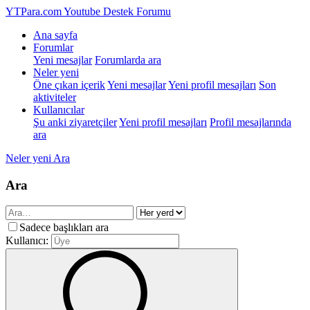
YTPara.com
Youtube Destek Forumu
Ana sayfa
Forumlar
Yeni mesajlar
Forumlarda ara
Neler yeni
Öne çıkan içerik
Yeni mesajlar
Yeni profil mesajları
Son
aktiviteler
Kullanıcılar
Şu anki ziyaretçiler
Yeni profil mesajları
Profil mesajlarında
ara
Neler yeni
Ara
Ara
Sadece başlıkları ara
Kullanıcı: