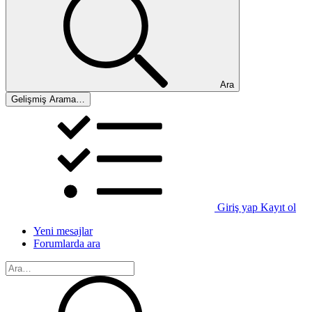
Ara
Gelişmiş Arama…
Giriş yap
Kayıt ol
Yeni mesajlar
Forumlarda ara