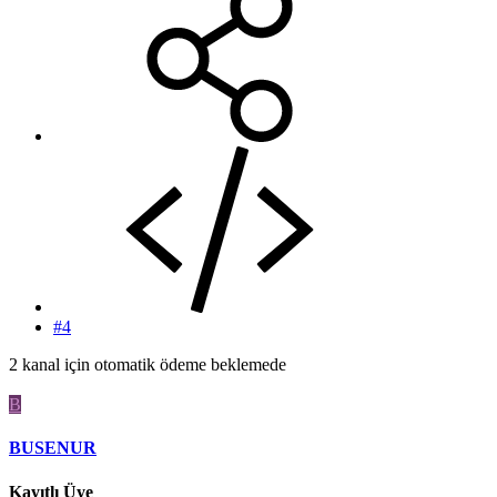
#4
2 kanal için otomatik ödeme beklemede
B
BUSENUR
Kayıtlı Üye