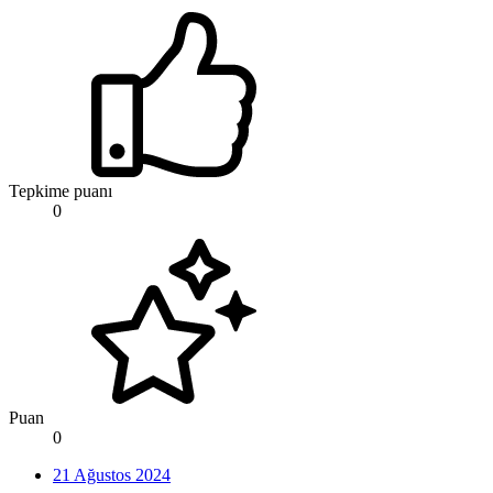
Tepkime puanı
0
Puan
0
21 Ağustos 2024