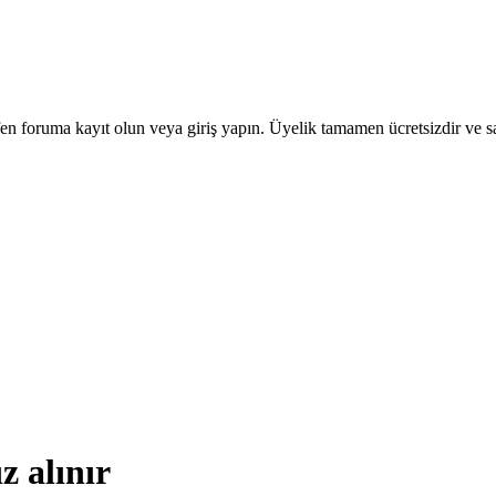
en foruma kayıt olun veya giriş yapın. Üyelik tamamen ücretsizdir ve sa
z alınır