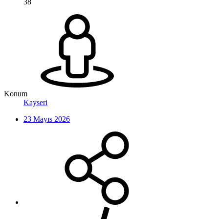
38
Konum
Kayseri
23 Mayıs 2026