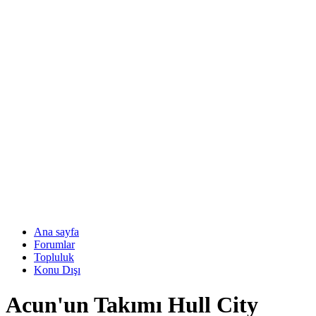
Ana sayfa
Forumlar
Topluluk
Konu Dışı
Acun'un Takımı Hull City