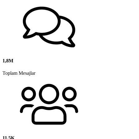
1,8M
Toplam Mesajlar
11,5K