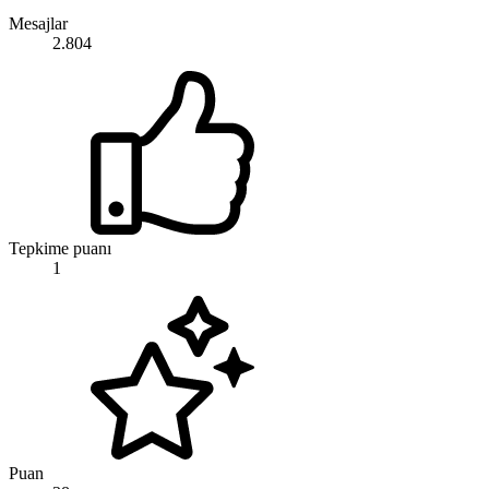
Mesajlar
2.804
Tepkime puanı
1
Puan