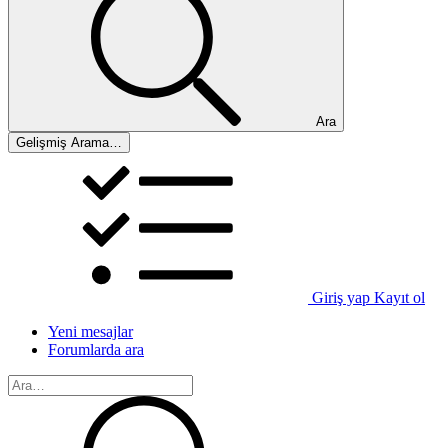
Ara
Gelişmiş Arama…
Giriş yap
Kayıt ol
Yeni mesajlar
Forumlarda ara