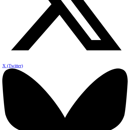
X (Twitter)