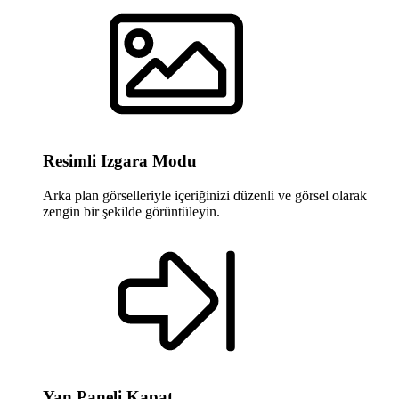
Resimli Izgara Modu
Arka plan görselleriyle içeriğinizi düzenli ve görsel olarak
zengin bir şekilde görüntüleyin.
Yan Paneli Kapat