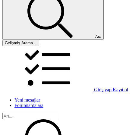
Ara
Gelişmiş Arama…
Giriş yap
Kayıt ol
Yeni mesajlar
Forumlarda ara