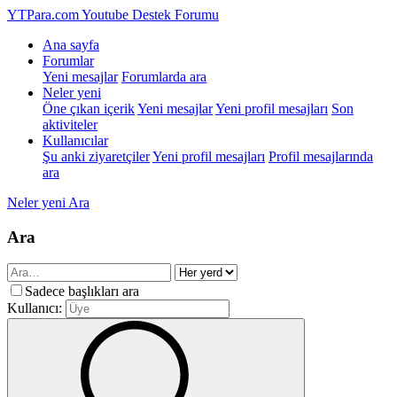
YTPara.com
Youtube Destek Forumu
Ana sayfa
Forumlar
Yeni mesajlar
Forumlarda ara
Neler yeni
Öne çıkan içerik
Yeni mesajlar
Yeni profil mesajları
Son
aktiviteler
Kullanıcılar
Şu anki ziyaretçiler
Yeni profil mesajları
Profil mesajlarında
ara
Neler yeni
Ara
Ara
Sadece başlıkları ara
Kullanıcı: