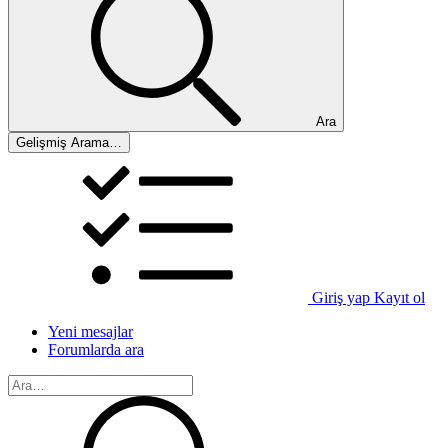
Ara
Gelişmiş Arama…
Giriş yap
Kayıt ol
Yeni mesajlar
Forumlarda ara