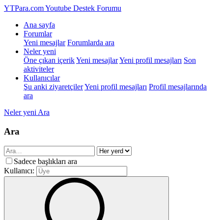
YTPara.com
Youtube Destek Forumu
Ana sayfa
Forumlar
Yeni mesajlar
Forumlarda ara
Neler yeni
Öne çıkan içerik
Yeni mesajlar
Yeni profil mesajları
Son
aktiviteler
Kullanıcılar
Şu anki ziyaretçiler
Yeni profil mesajları
Profil mesajlarında
ara
Neler yeni
Ara
Ara
Sadece başlıkları ara
Kullanıcı: