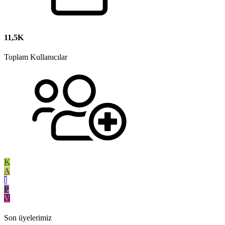
11,5K
Toplam Kullanıcılar
K
A
I
P
V
Son üyelerimiz