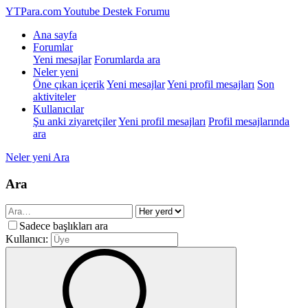
YTPara.com
Youtube Destek Forumu
Ana sayfa
Forumlar
Yeni mesajlar
Forumlarda ara
Neler yeni
Öne çıkan içerik
Yeni mesajlar
Yeni profil mesajları
Son
aktiviteler
Kullanıcılar
Şu anki ziyaretçiler
Yeni profil mesajları
Profil mesajlarında
ara
Neler yeni
Ara
Ara
Sadece başlıkları ara
Kullanıcı: