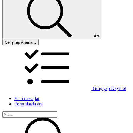
Ara
Gelişmiş Arama…
Giriş yap
Kayıt ol
Yeni mesajlar
Forumlarda ara