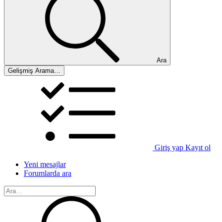
Ara
Gelişmiş Arama…
Giriş yap
Kayıt ol
Yeni mesajlar
Forumlarda ara