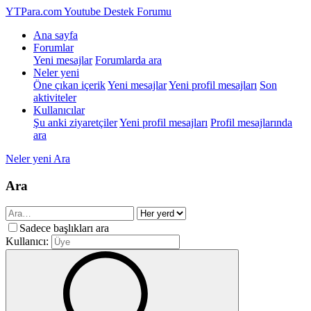
YTPara.com
Youtube Destek Forumu
Ana sayfa
Forumlar
Yeni mesajlar
Forumlarda ara
Neler yeni
Öne çıkan içerik
Yeni mesajlar
Yeni profil mesajları
Son
aktiviteler
Kullanıcılar
Şu anki ziyaretçiler
Yeni profil mesajları
Profil mesajlarında
ara
Neler yeni
Ara
Ara
Sadece başlıkları ara
Kullanıcı: