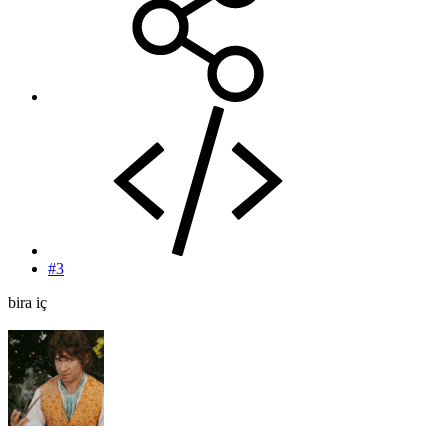
#3
bira iç