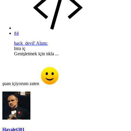
#4
hack_devil' Alıntı:
bira iç
Genişletmek için tıkla ...
şuan içiyorum zaten
Hayalet301