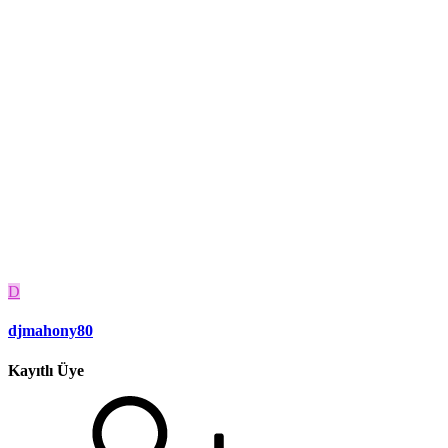
D
djmahony80
Kayıtlı Üye