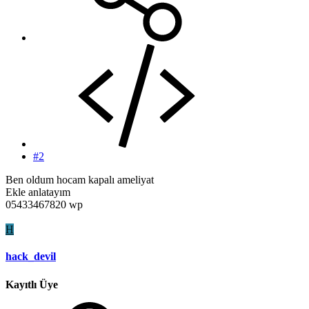
#2
Ben oldum hocam kapalı ameliyat
Ekle anlatayım
05433467820 wp
H
hack_devil
Kayıtlı Üye