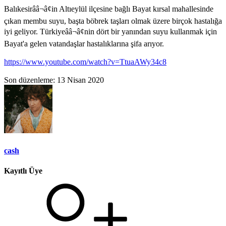
Balıkesirââ¬â¢in Altıeylül ilçesine bağlı Bayat kırsal mahallesinde
çıkan membu suyu, başta böbrek taşları olmak üzere birçok hastalığa
iyi geliyor. Türkiyeââ¬â¢nin dört bir yanından suyu kullanmak için
Bayat'a gelen vatandaşlar hastalıklarına şifa arıyor.
https://www.youtube.com/watch?v=TtuaAWy34c8
Son düzenleme:
13 Nisan 2020
cash
Kayıtlı Üye