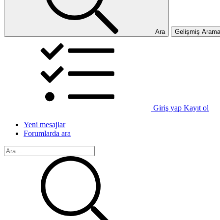
Ara
Gelişmiş Aram
Giriş yap
Kayıt ol
Yeni mesajlar
Forumlarda ara