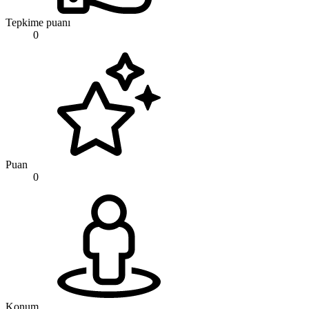
Tepkime puanı
0
Puan
0
Konum