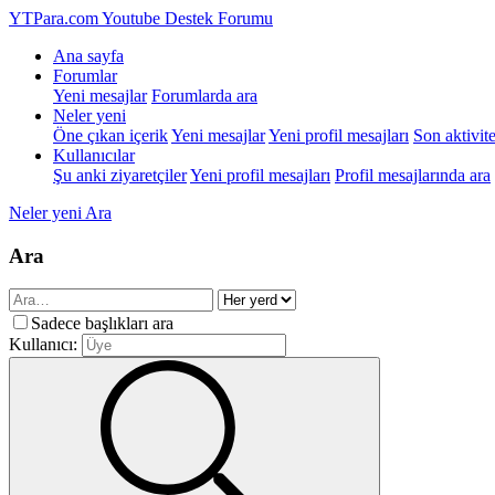
YTPara.com
Youtube Destek Forumu
Ana sayfa
Forumlar
Yeni mesajlar
Forumlarda ara
Neler yeni
Öne çıkan içerik
Yeni mesajlar
Yeni profil mesajları
Son aktivite
Kullanıcılar
Şu anki ziyaretçiler
Yeni profil mesajları
Profil mesajlarında ara
Neler yeni
Ara
Ara
Sadece başlıkları ara
Kullanıcı: