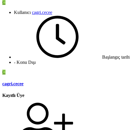
C
Kullanıcı
cagri.cecee
Başlangıç tarih
- Konu Dışı
C
cagri.cecee
Kayıtlı Üye