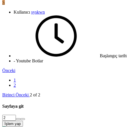
S
Kullanıcı
syskwn
Başlangıç tarih
- Youtube Botlar
Önceki
1
2
Birinci
Önceki
2 of 2
Sayfaya git
İşlem yap