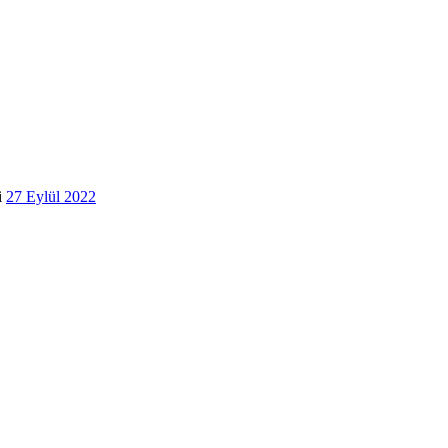
i
27 Eylül 2022