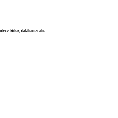
dece birkaç dakikanızı alır.