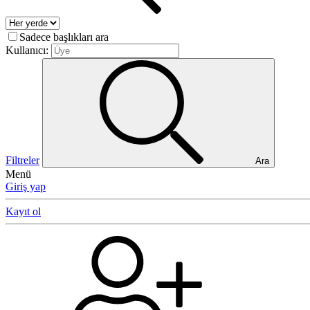
Sadece başlıkları ara
Kullanıcı:
Filtreler
Ara
Menü
Giriş yap
Kayıt ol