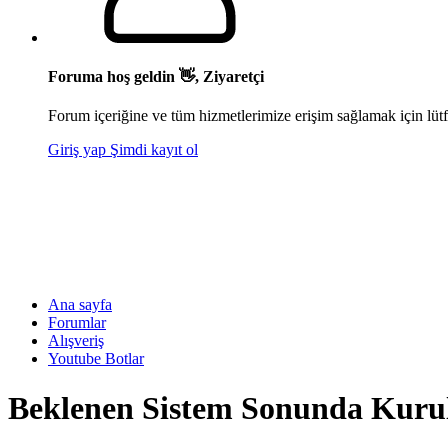
Foruma hoş geldin 👋, Ziyaretçi
Forum içeriğine ve tüm hizmetlerimize erişim sağlamak için lütf
Giriş yap
Şimdi kayıt ol
Ana sayfa
Forumlar
Alışveriş
Youtube Botlar
Beklenen Sistem Sonunda Kuru