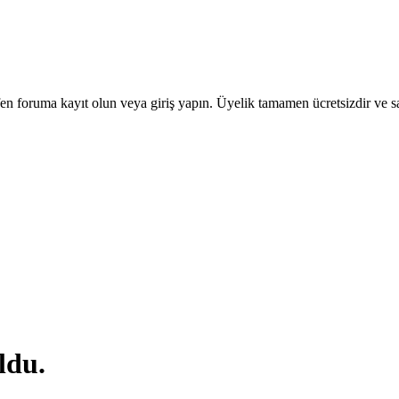
en foruma kayıt olun veya giriş yapın. Üyelik tamamen ücretsizdir ve sa
ldu.