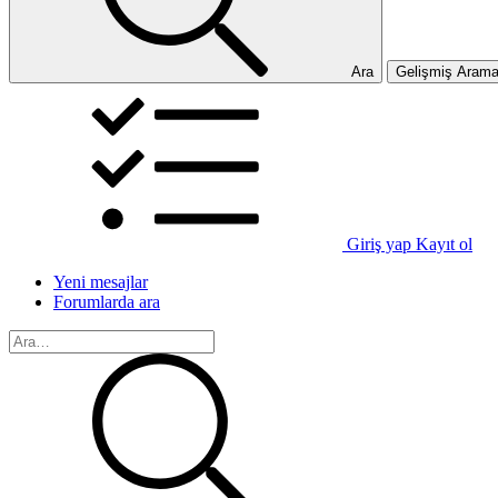
Ara
Gelişmiş Aram
Giriş yap
Kayıt ol
Yeni mesajlar
Forumlarda ara