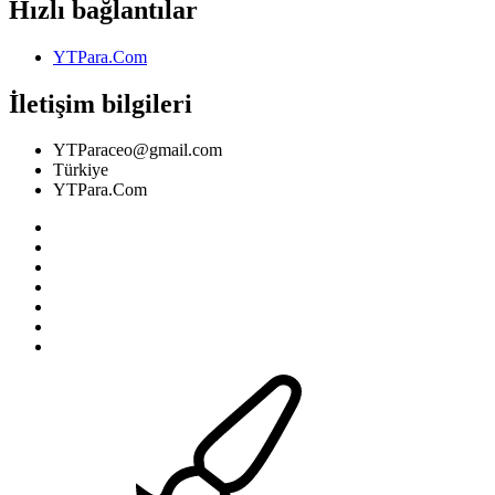
Hızlı bağlantılar
YTPara.Com
İletişim bilgileri
YTParaceo@gmail.com
Türkiye
YTPara.Com