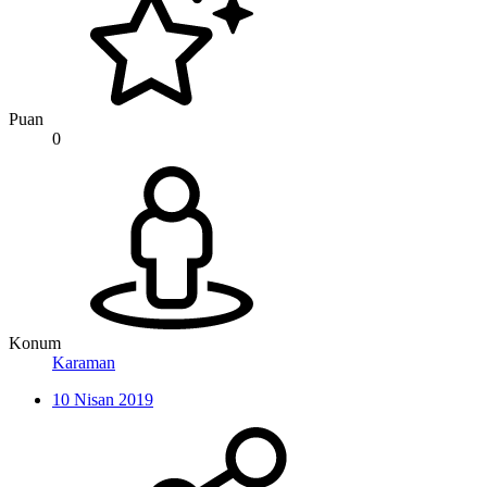
Puan
0
Konum
Karaman
10 Nisan 2019