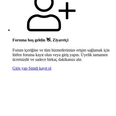
Foruma hoş geldin 👋, Ziyaretçi
Forum içeriğine ve tüm hizmetlerimize erişim sağlamak için
lütfen foruma kayıt olun veya giriş yapın. Üyelik tamamen
ücretsizdir ve sadece birkaç dakikanızı alır.
Giriş yap
Şimdi kayıt ol