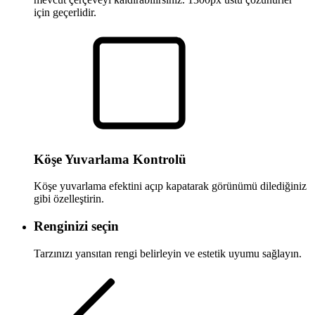
için geçerlidir.
Köşe Yuvarlama Kontrolü
Köşe yuvarlama efektini açıp kapatarak görünümü dilediğiniz
gibi özelleştirin.
Renginizi seçin
Tarzınızı yansıtan rengi belirleyin ve estetik uyumu sağlayın.