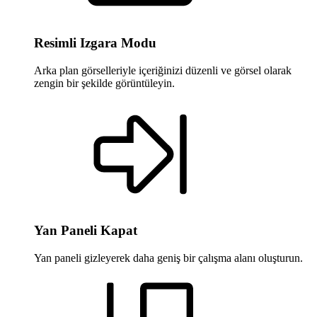
Resimli Izgara Modu
Arka plan görselleriyle içeriğinizi düzenli ve görsel olarak
zengin bir şekilde görüntüleyin.
Yan Paneli Kapat
Yan paneli gizleyerek daha geniş bir çalışma alanı oluşturun.