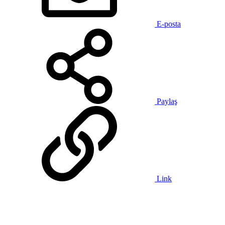
E-posta
Paylaş
Link