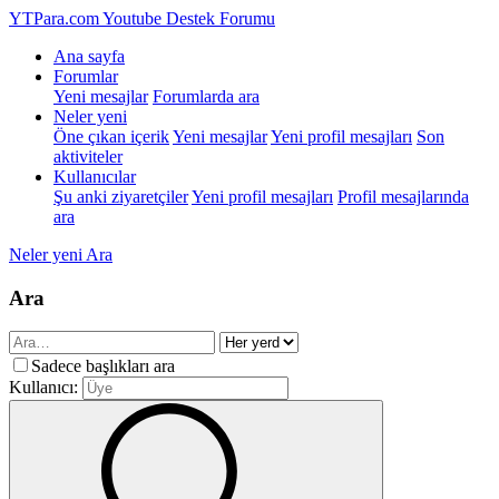
YTPara.com
Youtube Destek Forumu
Ana sayfa
Forumlar
Yeni mesajlar
Forumlarda ara
Neler yeni
Öne çıkan içerik
Yeni mesajlar
Yeni profil mesajları
Son
aktiviteler
Kullanıcılar
Şu anki ziyaretçiler
Yeni profil mesajları
Profil mesajlarında
ara
Neler yeni
Ara
Ara
Sadece başlıkları ara
Kullanıcı: