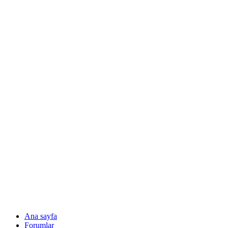
Ana sayfa
Forumlar