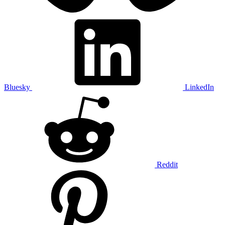
Bluesky
LinkedIn
Reddit