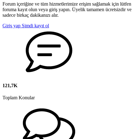
Forum içeriğine ve tüm hizmetlerimize erişim sağlamak için lütfen
foruma kayıt olun veya giriş yapın. Üyelik tamamen ücretsizdir ve
sadece birkaç dakikanızı alır.
Giriş yap
Şimdi kayıt ol
121,7K
Toplam Konular