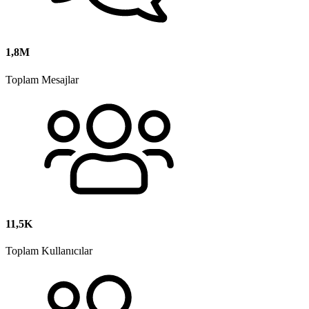
1,8M
Toplam Mesajlar
11,5K
Toplam Kullanıcılar