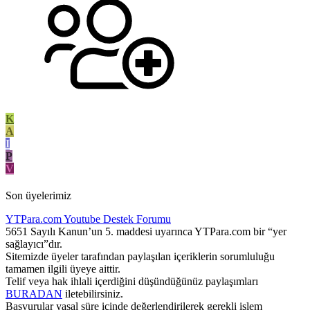
K
A
I
P
V
Son üyelerimiz
YTPara.com
Youtube Destek Forumu
5651 Sayılı Kanun’un 5. maddesi uyarınca YTPara.com bir “yer
sağlayıcı”dır.
Sitemizde üyeler tarafından paylaşılan içeriklerin sorumluluğu
tamamen ilgili üyeye aittir.
Telif veya hak ihlali içerdiğini düşündüğünüz paylaşımları
BURADAN
iletebilirsiniz.
Başvurular yasal süre içinde değerlendirilerek gerekli işlem