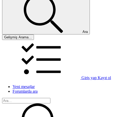
Ara
Gelişmiş Arama…
Giriş yap
Kayıt ol
Yeni mesajlar
Forumlarda ara