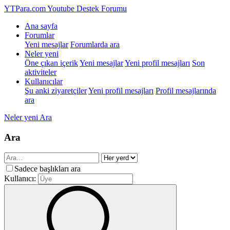
YTPara.com
Youtube Destek Forumu
Ana sayfa
Forumlar
Yeni mesajlar
Forumlarda ara
Neler yeni
Öne çıkan içerik
Yeni mesajlar
Yeni profil mesajları
Son
aktiviteler
Kullanıcılar
Şu anki ziyaretçiler
Yeni profil mesajları
Profil mesajlarında
ara
Neler yeni
Ara
Ara
Sadece başlıkları ara
Kullanıcı: