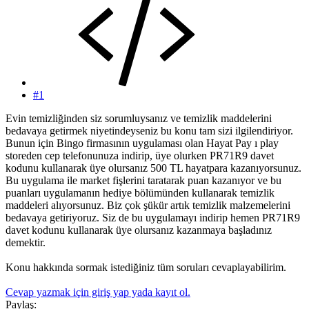
#1
Evin temizliğinden siz sorumluysanız ve temizlik maddelerini
bedavaya getirmek niyetindeyseniz bu konu tam sizi ilgilendiriyor.
Bunun için Bingo firmasının uygulaması olan Hayat Pay ı play
storeden cep telefonunuza indirip, üye olurken PR71R9 davet
kodunu kullanarak üye olursanız 500 TL hayatpara kazanıyorsunuz.
Bu uygulama ile market fişlerini taratarak puan kazanıyor ve bu
puanları uygulamanın hediye bölümünden kullanarak temizlik
maddeleri alıyorsunuz. Biz çok şükür artık temizlik malzemelerini
bedavaya getiriyoruz. Siz de bu uygulamayı indirip hemen PR71R9
davet kodunu kullanarak üye olursanız kazanmaya başladınız
demektir.
Konu hakkında sormak istediğiniz tüm soruları cevaplayabilirim.
Cevap yazmak için giriş yap yada kayıt ol.
Paylaş: