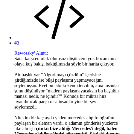
#3
Rewossky' Alıntı:
Sana karşı en ufak olumsuz düşüncem yok hocam ama
olaya kuş bakışı baktığımızda şöyle bir harita çıkıyor.
Bir başlık var "Algoritmayı çözdüm" içerisine
girdiğimizde ise bilgi paylaşımı yapmayacağını
söylemişsin. Evet bu tabi ki kendi tercihin, ama insanlar
şunu düşünüyor "madem paylaşmayacaksın bu başlığın
manası nedir, ne içindir?" Konuda bir miktar hırs
uyandıracak parça olsa insanlar yine bir şey
söylemezdi.
Nitekim bir kaç ayda yt'den mercedes alıp fotoğrafını
paylaşan bir eleman vardı, o adamın gönderisi yüzlerce
like almıştı
çünkü bize aldığı Mercedes'i değil, halen
Mercedes alabileceğimizi göstermişti.
Sizdeki durum