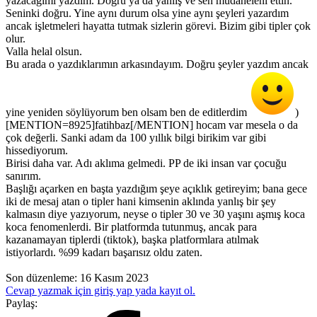
yazacağımı yazdım. Doğru ya da yanlış ve sen müdaheleni ettin.
Seninki doğru. Yine aynı durum olsa yine aynı şeyleri yazardım
ancak işletmeleri hayatta tutmak sizlerin görevi. Bizim gibi tipler çok
olur.
Valla helal olsun.
Bu arada o yazdıklarımın arkasındayım. Doğru şeyler yazdım ancak
yine yeniden söylüyorum ben olsam ben de editlerdim
)
[MENTION=8925]fatihbaz[/MENTION] hocam var mesela o da
çok değerli. Sanki adam da 100 yıllık bilgi birikim var gibi
hissediyorum.
Birisi daha var. Adı aklıma gelmedi. PP de iki insan var çocuğu
sanırım.
Başlığı açarken en başta yazdığım şeye açıklık getireyim; bana gece
iki de mesaj atan o tipler hani kimsenin aklında yanlış bir şey
kalmasın diye yazıyorum, neyse o tipler 30 ve 30 yaşını aşmış koca
koca fenomenlerdi. Bir platformda tutunmuş, ancak para
kazanamayan tiplerdi (tiktok), başka platformlara atılmak
istiyorlardı. %99 kadarı başarısız oldu zaten.
Son düzenleme:
16 Kasım 2023
Cevap yazmak için giriş yap yada kayıt ol.
Paylaş: