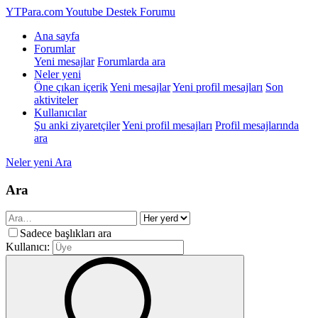
YTPara.com
Youtube Destek Forumu
Ana sayfa
Forumlar
Yeni mesajlar
Forumlarda ara
Neler yeni
Öne çıkan içerik
Yeni mesajlar
Yeni profil mesajları
Son
aktiviteler
Kullanıcılar
Şu anki ziyaretçiler
Yeni profil mesajları
Profil mesajlarında
ara
Neler yeni
Ara
Ara
Sadece başlıkları ara
Kullanıcı: