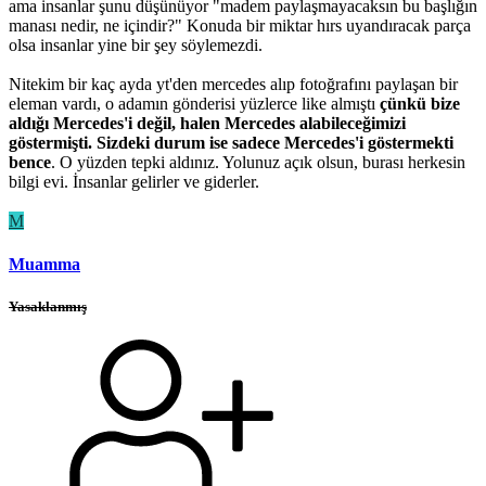
ama insanlar şunu düşünüyor "madem paylaşmayacaksın bu başlığın
manası nedir, ne içindir?" Konuda bir miktar hırs uyandıracak parça
olsa insanlar yine bir şey söylemezdi.
Nitekim bir kaç ayda yt'den mercedes alıp fotoğrafını paylaşan bir
eleman vardı, o adamın gönderisi yüzlerce like almıştı
çünkü bize
aldığı Mercedes'i değil, halen Mercedes alabileceğimizi
göstermişti.
Sizdeki durum ise sadece Mercedes'i göstermekti
bence
. O yüzden tepki aldınız. Yolunuz açık olsun, burası herkesin
bilgi evi. İnsanlar gelirler ve giderler.
M
Muamma
Yasaklanmış