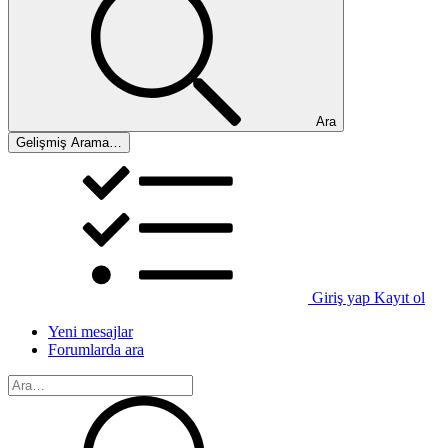
Ara
Gelişmiş Arama…
Giriş yap
Kayıt ol
Yeni mesajlar
Forumlarda ara