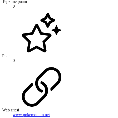
Tepkime puanı
0
Puan
0
Web sitesi
www.pokemonum.net