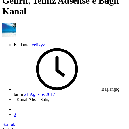
Gelirli, Temiz Adsense'e Bağlı
Kanal
Kullanıcı
velixyz
Başlangıç
tarihi
21 Ağustos 2017
- Kanal Alış – Satış
1
2
Sonraki