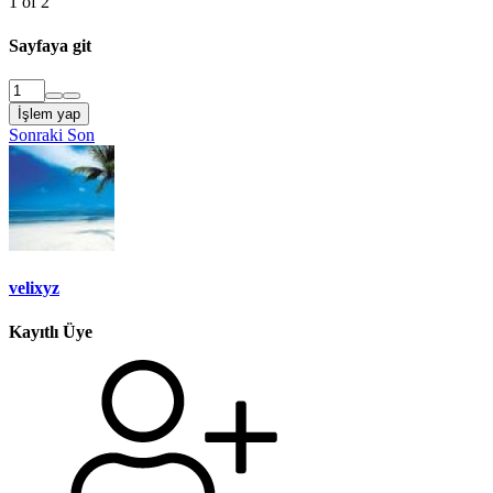
1 of 2
Sayfaya git
İşlem yap
Sonraki
Son
velixyz
Kayıtlı Üye