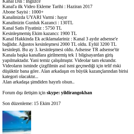
Kanal Dili : İnglizce
Kanal'a ilk Video Ekleme Tarihi : Haziran 2017
Abone Sayisi : 1000+
Kanalinizda UYARI Varmi : hayır
Kanalinizin Gunluk Kazanci : 130TL
Kanal Satis Fiyatiniz : 5750 TL
Kesinleşmemiş Ekim kazancı: 1900 TL
Kanal Hakkinda Ek aciklamalariniz : Kanal 3 aydır adsense'e
bağlıdır. Ağustos kesinleşmesi 2000 TL oldu. Eylül 3200 TL
kesinleşti. Bu ay 3. kesinleşmesi oldu. Adsense TR adsense'tir
Kanala başka kanallara girilmemiş tek 1 bilgisayardan giriş
yapılmaktadır. Yani temiz çalışılmıştır. Videolar tam ekrandır.
Videoların isminde çizgfilmin asıl ismi geçmediği için telif riski
düşüktür bana göre. Alan arkadaşın en büyük kazançlarından birisi
kategori olacaktır...
Alan arkadaşa şimdiden hayırlı olsun..
Forum dışı iletişim için
skype: yildirangokhan
Son düzenleme:
15 Ekim 2017