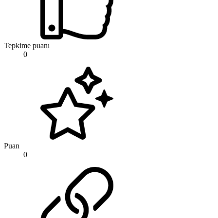
Tepkime puanı
0
Puan
0