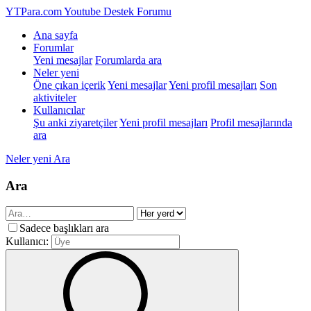
YTPara.com
Youtube Destek Forumu
Ana sayfa
Forumlar
Yeni mesajlar
Forumlarda ara
Neler yeni
Öne çıkan içerik
Yeni mesajlar
Yeni profil mesajları
Son
aktiviteler
Kullanıcılar
Şu anki ziyaretçiler
Yeni profil mesajları
Profil mesajlarında
ara
Neler yeni
Ara
Ara
Sadece başlıkları ara
Kullanıcı: