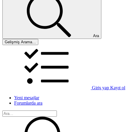
Ara
Gelişmiş Arama…
Giriş yap
Kayıt ol
Yeni mesajlar
Forumlarda ara