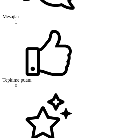
Mesajlar
1
Tepkime puanı
0