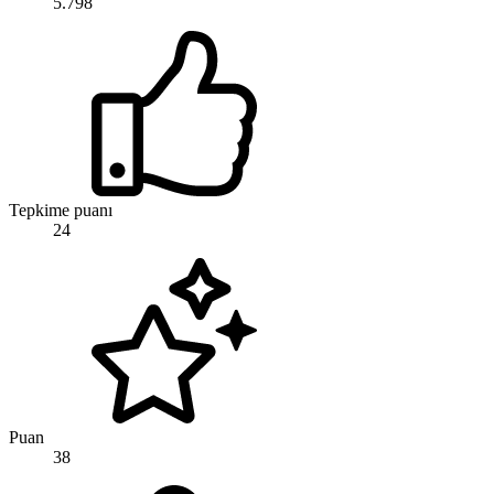
5.798
Tepkime puanı
24
Puan
38