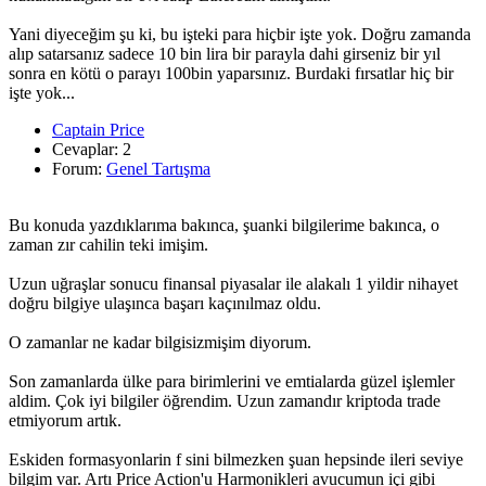
Yani diyeceğim şu ki, bu işteki para hiçbir işte yok. Doğru zamanda
alıp satarsanız sadece 10 bin lira bir parayla dahi girseniz bir yıl
sonra en kötü o parayı 100bin yaparsınız. Burdaki fırsatlar hiç bir
işte yok...
Captain Price
Cevaplar: 2
Forum:
Genel Tartışma
Bu konuda yazdıklarıma bakınca, şuanki bilgilerime bakınca, o
zaman zır cahilin teki imişim.
Uzun uğraşlar sonucu finansal piyasalar ile alakalı 1 yildir nihayet
doğru bilgiye ulaşınca başarı kaçınılmaz oldu.
O zamanlar ne kadar bilgisizmişim diyorum.
Son zamanlarda ülke para birimlerini ve emtialarda güzel işlemler
aldim. Çok iyi bilgiler öğrendim. Uzun zamandır kriptoda trade
etmiyorum artık.
Eskiden formasyonlarin f sini bilmezken şuan hepsinde ileri seviye
bilgim var. Artı Price Action'u Harmonikleri avucumun içi gibi