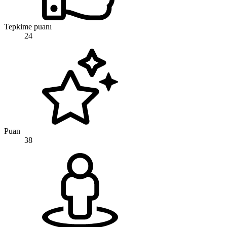
Tepkime puanı
24
Puan
38