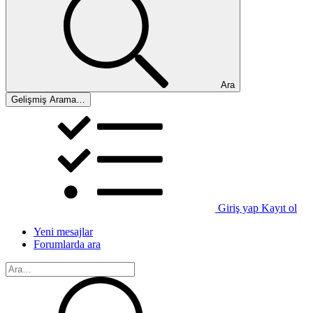
Ara
Gelişmiş Arama…
Giriş yap
Kayıt ol
Yeni mesajlar
Forumlarda ara