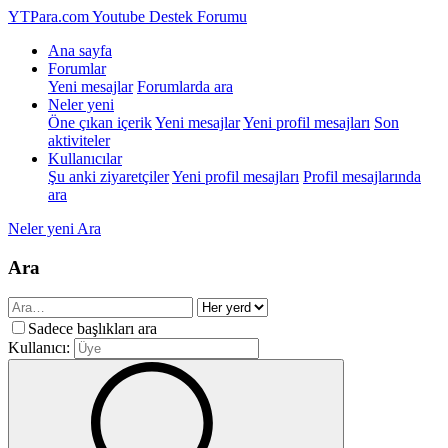
YTPara.com
Youtube Destek Forumu
Ana sayfa
Forumlar
Yeni mesajlar
Forumlarda ara
Neler yeni
Öne çıkan içerik
Yeni mesajlar
Yeni profil mesajları
Son
aktiviteler
Kullanıcılar
Şu anki ziyaretçiler
Yeni profil mesajları
Profil mesajlarında
ara
Neler yeni
Ara
Ara
Sadece başlıkları ara
Kullanıcı: