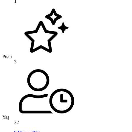
1
Puan
3
Yaş
32