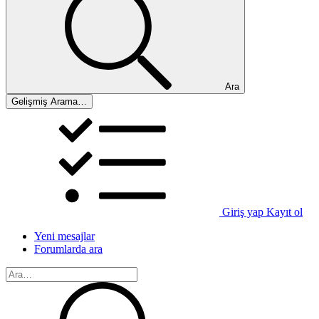
Ara
Gelişmiş Arama…
Giriş yap
Kayıt ol
Yeni mesajlar
Forumlarda ara