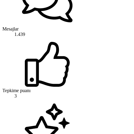
Mesajlar
1.439
Tepkime puanı
3