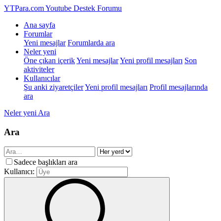
YTPara.com
Youtube Destek Forumu
Ana sayfa
Forumlar
Yeni mesajlar
Forumlarda ara
Neler yeni
Öne çıkan içerik
Yeni mesajlar
Yeni profil mesajları
Son
aktiviteler
Kullanıcılar
Şu anki ziyaretçiler
Yeni profil mesajları
Profil mesajlarında
ara
Neler yeni
Ara
Ara
Sadece başlıkları ara
Kullanıcı: