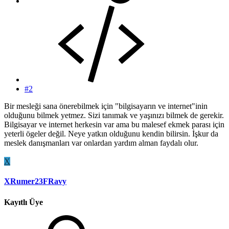
#2
Bir mesleği sana önerebilmek için "bilgisayarın ve internet"inin
olduğunu bilmek yetmez. Sizi tanımak ve yaşınızı bilmek de gerekir.
Bilgisayar ve internet herkesin var ama bu malesef ekmek parası için
yeterli ögeler değil. Neye yatkın olduğunu kendin bilirsin. İşkur da
meslek danışmanları var onlardan yardım alman faydalı olur.
X
XRumer23FRavy
Kayıtlı Üye