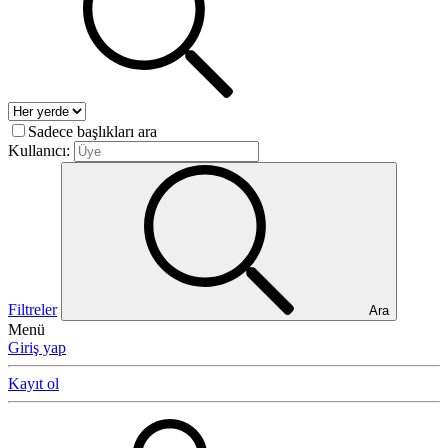
Sadece başlıkları ara
Kullanıcı:
Filtreler
Ara
Menü
Giriş yap
Kayıt ol