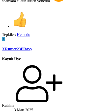
spamlara el atın lütfen yönetim
Tepkiler:
Hemedo
X
XRumer23FRavy
Kayıtlı Üye
Katılım
13 Mart 2025