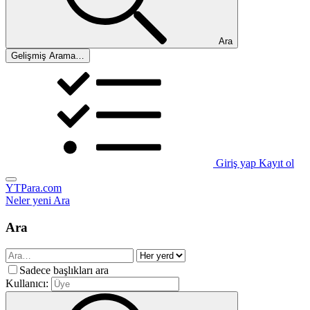
Ara
Gelişmiş Arama…
Giriş yap
Kayıt ol
YTPara.com
Neler yeni
Ara
Ara
Sadece başlıkları ara
Kullanıcı: