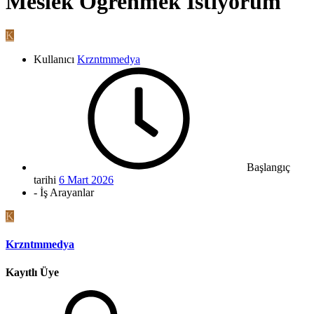
Meslek Öğrenmek İstiyorum
K
Kullanıcı
Krzntmmedya
Başlangıç
tarihi
6 Mart 2026
- İş Arayanlar
K
Krzntmmedya
Kayıtlı Üye