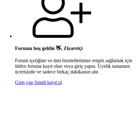
Foruma hoş geldin 👋, Ziyaretçi
Forum içeriğine ve tüm hizmetlerimize erişim sağlamak için
lütfen foruma kayıt olun veya giriş yapın. Üyelik tamamen
ücretsizdir ve sadece birkaç dakikanızı alır.
Giriş yap
Şimdi kayıt ol