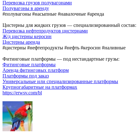
Перевозка грузов полувагонами
Полувагоны в аренду
#полувагоны #насыпные #навалочные #аренда
Цистерны для жидких грузов — специализированный состав:
Перевозка нефтепродуктов цистернами
Ж/д цистерны керосин
Цистерны аренда
#цистерны #нефтепродукты #нефть #керосин #наливные
Фитинговые платформы — под нестандартные грузы:
Фитинговые платформы
Аренда фитинговых платформ
Платформы под заказ
Универсальные или специализированные платформы
Крупногабаритные на платформах
https://erwsv.com/bl