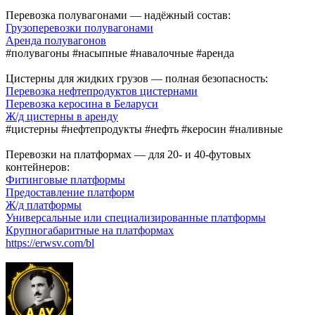
Перевозка полувагонами — надёжный состав:
Грузоперевозки полувагонами
Аренда полувагонов
#полувагоны #насыпные #навалочные #аренда
Цистерны для жидких грузов — полная безопасность:
Перевозка нефтепродуктов цистернами
Перевозка керосина в Беларуси
Ж/д цистерны в аренду
#цистерны #нефтепродукты #нефть #керосин #наливные
Перевозки на платформах — для 20- и 40-футовых
контейнеров:
Фитинговые платформы
Предоставление платформ
Ж/д платформы
Универсальные или специализированные платформы
Крупногабаритные на платформах
https://erwsv.com/bl