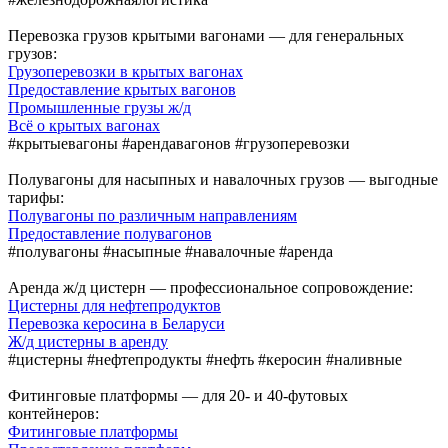
Перевозка грузов крытыми вагонами — для генеральных
грузов:
Грузоперевозки в крытых вагонах
Предоставление крытых вагонов
Промышленные грузы ж/д
Всё о крытых вагонах
#крытыевагоны #арендавагонов #грузоперевозки
Полувагоны для насыпных и навалочных грузов — выгодные
тарифы:
Полувагоны по различным направлениям
Предоставление полувагонов
#полувагоны #насыпные #навалочные #аренда
Аренда ж/д цистерн — профессиональное сопровождение:
Цистерны для нефтепродуктов
Перевозка керосина в Беларуси
Ж/д цистерны в аренду
#цистерны #нефтепродукты #нефть #керосин #наливные
Фитинговые платформы — для 20- и 40-футовых
контейнеров:
Фитинговые платформы