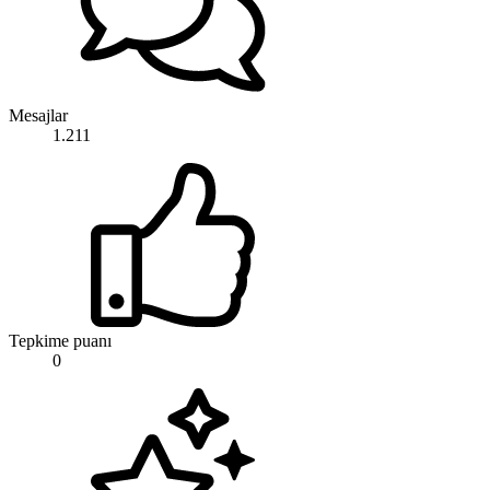
Mesajlar
1.211
Tepkime puanı
0