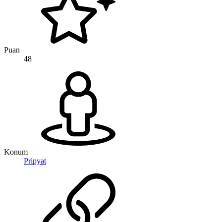
Puan
48
Konum
Pripyat