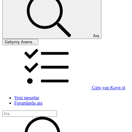
Ara
Gelişmiş Arama…
Giriş yap
Kayıt ol
Yeni mesajlar
Forumlarda ara