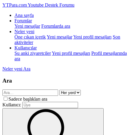
YTPara.com
Youtube Destek Forumu
Ana sayfa
Forumlar
Yeni mesajlar
Forumlarda ara
Neler yeni
Öne çıkan içerik
Yeni mesajlar
Yeni profil mesajları
Son
aktiviteler
Kullanıcılar
Şu anki ziyaretçiler
Yeni profil mesajları
Profil mesajlarında
ara
Neler yeni
Ara
Ara
Sadece başlıkları ara
Kullanıcı: