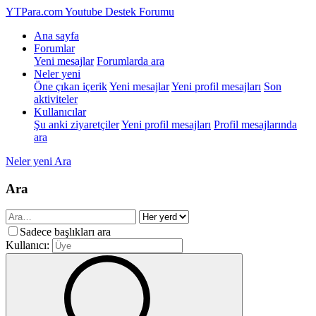
YTPara.com
Youtube Destek Forumu
Ana sayfa
Forumlar
Yeni mesajlar
Forumlarda ara
Neler yeni
Öne çıkan içerik
Yeni mesajlar
Yeni profil mesajları
Son
aktiviteler
Kullanıcılar
Şu anki ziyaretçiler
Yeni profil mesajları
Profil mesajlarında
ara
Neler yeni
Ara
Ara
Sadece başlıkları ara
Kullanıcı: