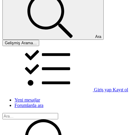
Ara
Gelişmiş Arama…
Giriş yap
Kayıt ol
Yeni mesajlar
Forumlarda ara