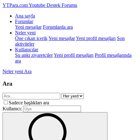
YTPara.com
Youtube Destek Forumu
Ana sayfa
Forumlar
Yeni mesajlar
Forumlarda ara
Neler yeni
Öne çıkan içerik
Yeni mesajlar
Yeni profil mesajları
Son
aktiviteler
Kullanıcılar
Şu anki ziyaretçiler
Yeni profil mesajları
Profil mesajlarında
ara
Neler yeni
Ara
Ara
Sadece başlıkları ara
Kullanıcı: