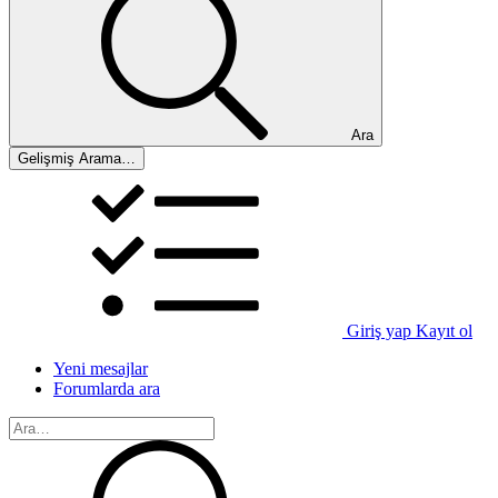
Ara
Gelişmiş Arama…
Giriş yap
Kayıt ol
Yeni mesajlar
Forumlarda ara