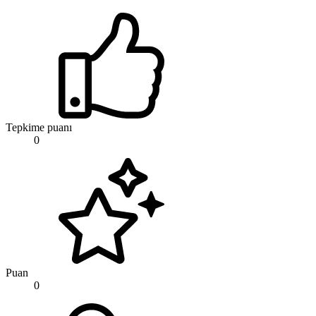
Tepkime puanı
0
Puan
0