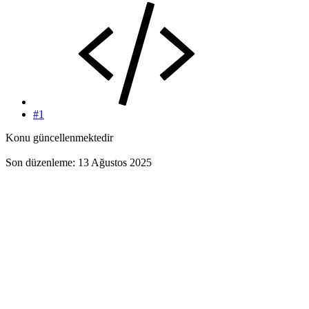
#1
Konu güncellenmektedir
Son düzenleme:
13 Ağustos 2025