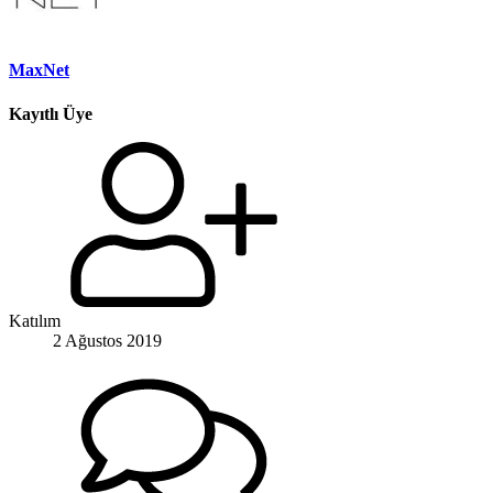
MaxNet
Kayıtlı Üye
Katılım
2 Ağustos 2019