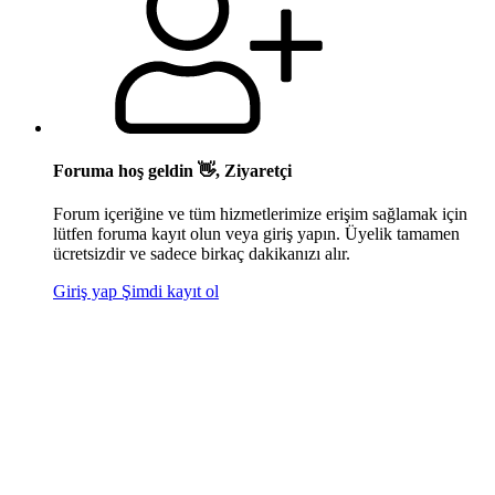
Foruma hoş geldin 👋, Ziyaretçi
Forum içeriğine ve tüm hizmetlerimize erişim sağlamak için
lütfen foruma kayıt olun veya giriş yapın. Üyelik tamamen
ücretsizdir ve sadece birkaç dakikanızı alır.
Giriş yap
Şimdi kayıt ol