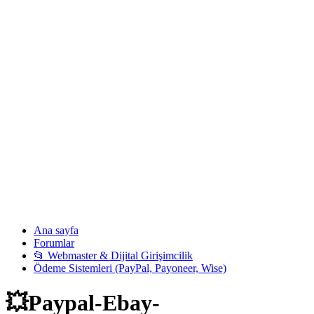
Ana sayfa
Forumlar
📂 Webmaster & Dijital Girişimcilik
Ödeme Sistemleri (PayPal, Payoneer, Wise)
💥Paypal-Ebay-