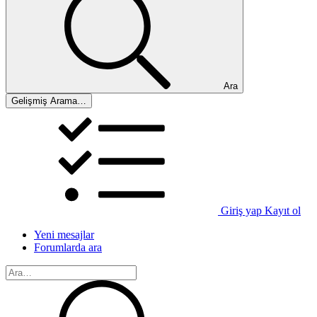
Ara
Gelişmiş Arama…
Giriş yap
Kayıt ol
Yeni mesajlar
Forumlarda ara