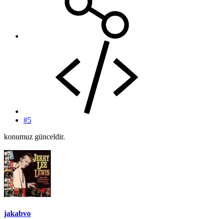
#5
konumuz günceldir.
jakabvo