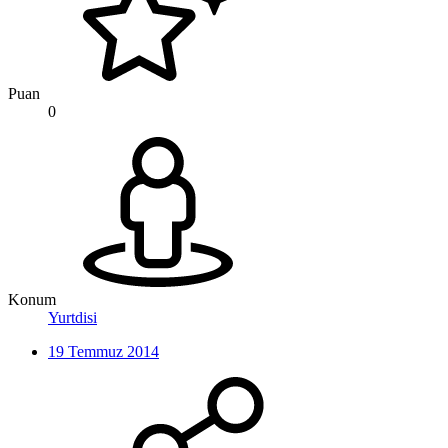
Puan
0
Konum
Yurtdisi
19 Temmuz 2014