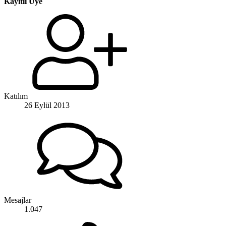
Kayıtlı Üye
Katılım
26 Eylül 2013
Mesajlar
1.047