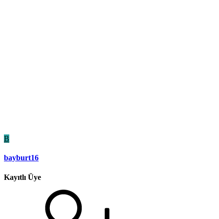
B
bayburt16
Kayıtlı Üye