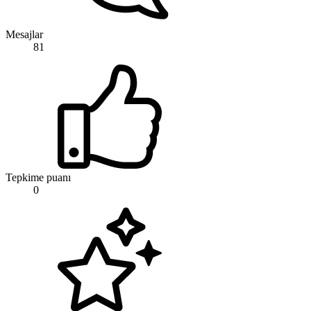
Mesajlar
81
Tepkime puanı
0