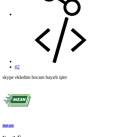
#2
skype ekledim hocam hayırlı işler
mean