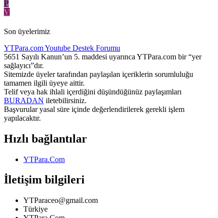
P
V
Son üyelerimiz
YTPara.com
Youtube Destek Forumu
5651 Sayılı Kanun’un 5. maddesi uyarınca YTPara.com bir “yer
sağlayıcı”dır.
Sitemizde üyeler tarafından paylaşılan içeriklerin sorumluluğu
tamamen ilgili üyeye aittir.
Telif veya hak ihlali içerdiğini düşündüğünüz paylaşımları
BURADAN
iletebilirsiniz.
Başvurular yasal süre içinde değerlendirilerek gerekli işlem
yapılacaktır.
Hızlı bağlantılar
YTPara.Com
İletişim bilgileri
YTParaceo@gmail.com
Türkiye
YTPara.Com