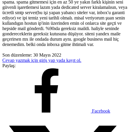
spama. spama gitmemesi için en az 50 ye yakın farklı kişinin seni
güvenli işaretlemesi lazım yada dedicated server kiralamalısın, veya
ücretli smtp server(bu işi yapan yabancı siteler var, inbox'u garanti
ediyor) ve ipi temiz yeni tarihli olmalı. misal veriyorum şuan senin
kullandıgın hostun ip'inin üzerinden emin ol onlarca site geçti ve
hepside mail gönderdi. %90ıda gereksiz maildi. haliyle seninde
gondereceklerin gereksiz kutusuna düşüyor. siteni yandex maile
geçerirsen mx ile ondada durum aynı. google business mail hiç
denemedim. belki onda inboxa gitme ihtimali var.
Son düzenleme:
30 Mayıs 2022
Cevap yazmak için giriş yap yada kayıt ol.
Paylaş:
Facebook