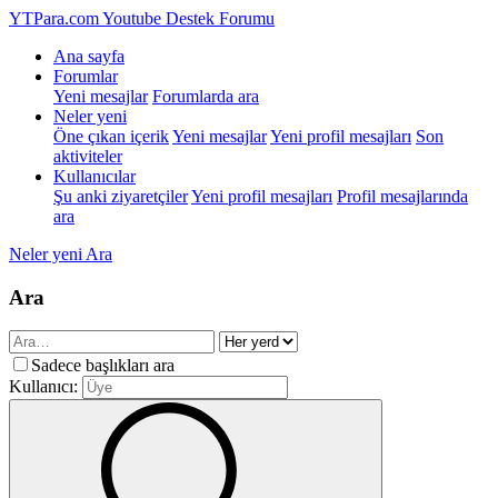
YTPara.com
Youtube Destek Forumu
Ana sayfa
Forumlar
Yeni mesajlar
Forumlarda ara
Neler yeni
Öne çıkan içerik
Yeni mesajlar
Yeni profil mesajları
Son
aktiviteler
Kullanıcılar
Şu anki ziyaretçiler
Yeni profil mesajları
Profil mesajlarında
ara
Neler yeni
Ara
Ara
Sadece başlıkları ara
Kullanıcı: