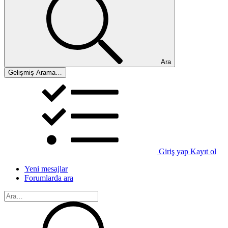
Ara
Gelişmiş Arama…
Giriş yap
Kayıt ol
Yeni mesajlar
Forumlarda ara