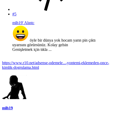
#5
mlh19' Alıntı:
öyle bir dünya yok hocam yarın pin çıktı
uyarısını görürsünüz. Kolay gelsin
Genişletmek için tıkla ...
https://www.r10.net/adsense-odemele...-yontemi-eklemeden-once-
kimlik-dogrulama.html
mlh19