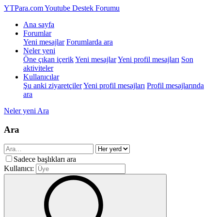
YTPara.com
Youtube Destek Forumu
Ana sayfa
Forumlar
Yeni mesajlar
Forumlarda ara
Neler yeni
Öne çıkan içerik
Yeni mesajlar
Yeni profil mesajları
Son
aktiviteler
Kullanıcılar
Şu anki ziyaretçiler
Yeni profil mesajları
Profil mesajlarında
ara
Neler yeni
Ara
Ara
Sadece başlıkları ara
Kullanıcı: