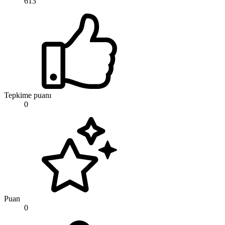
613
Tepkime puanı
0
Puan
0