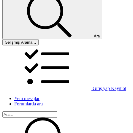
Ara
Gelişmiş Arama…
Giriş yap
Kayıt ol
Yeni mesajlar
Forumlarda ara