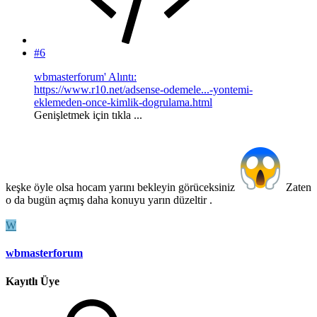
#6
wbmasterforum' Alıntı:
https://www.r10.net/adsense-odemele...-yontemi-
eklemeden-once-kimlik-dogrulama.html
Genişletmek için tıkla ...
keşke öyle olsa hocam yarını bekleyin görüceksiniz
Zaten
o da bugün açmış daha konuyu yarın düzeltir .
W
wbmasterforum
Kayıtlı Üye