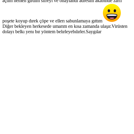
açtım hemen gırdım sıfreyı ve onaylandı adresım akabınde zarfı
poşete koyup dırek çöpe ve ellerı sabunlamaya gıttım
Diğer bekleyen herkesede umarım en kısa zamanda ulaşır.Virüsten
dolayı belkı yenı bır yöntem belırleyebılırler.Saygılar