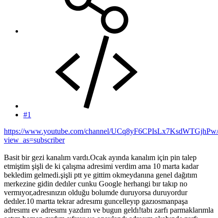
#1
https://www.youtube.com/channel/UCq8yF6CPIsLx7KsdWTGjhPw/
view_as=subscriber
Basit bir gezi kanalım vardı.Ocak ayında kanalım için pin talep
etmiştim şişli de ki çalışma adresimi verdim ama 10 marta kadar
bekledim gelmedi.şişli ptt ye gittim okmeydanına genel dağıtım
merkezine gidin dedıler cunku Google herhangi bır takıp no
vermıyor,adresınızın olduğu bolumde duruyorsa duruyordur
dedıler.10 martta tekrar adresımı guncelleyıp gazıosmanpaşa
adresımı ev adresımı yazdım ve bugun geldı!tabı zarfı parmaklarımla