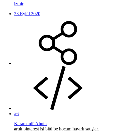
izmir
23 Eylül 2020
#6
Karamanli' Alıntı:
artık pinterest işi bitti be hocam hayırlı satışlar.