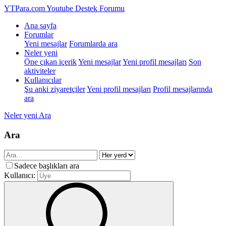
YTPara.com
Youtube Destek Forumu
Ana sayfa
Forumlar
Yeni mesajlar
Forumlarda ara
Neler yeni
Öne çıkan içerik
Yeni mesajlar
Yeni profil mesajları
Son
aktiviteler
Kullanıcılar
Şu anki ziyaretçiler
Yeni profil mesajları
Profil mesajlarında
ara
Neler yeni
Ara
Ara
Sadece başlıkları ara
Kullanıcı: