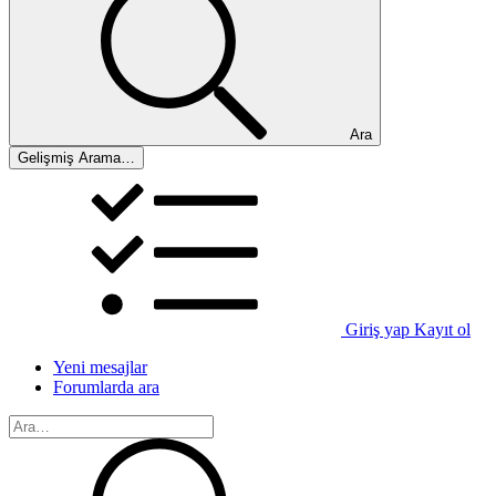
Ara
Gelişmiş Arama…
Giriş yap
Kayıt ol
Yeni mesajlar
Forumlarda ara