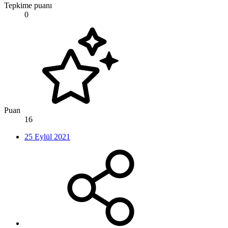
Tepkime puanı
0
Puan
16
25 Eylül 2021