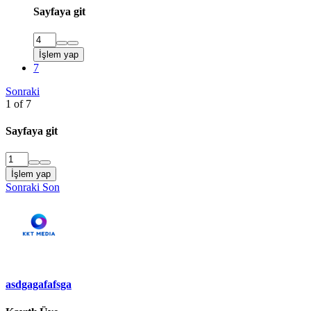
Sayfaya git
İşlem yap
7
Sonraki
1 of 7
Sayfaya git
İşlem yap
Sonraki
Son
asdgagafafsga