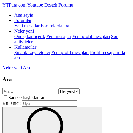
YTPara.com
Youtube Destek Forumu
Ana sayfa
Forumlar
Yeni mesajlar
Forumlarda ara
Neler yeni
Öne çıkan içerik
Yeni mesajlar
Yeni profil mesajları
Son
aktiviteler
Kullanıcılar
Şu anki ziyaretçiler
Yeni profil mesajları
Profil mesajlarında
ara
Neler yeni
Ara
Ara
Sadece başlıkları ara
Kullanıcı: