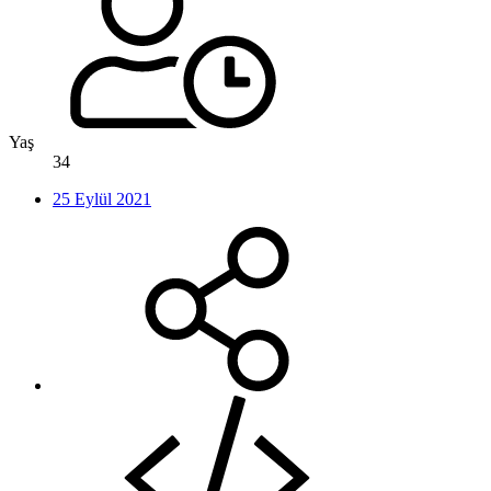
Yaş
34
25 Eylül 2021