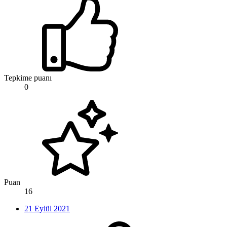
Tepkime puanı
0
Puan
16
21 Eylül 2021