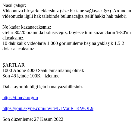
Nasıl çalışır:
Videonuza bir şarkı eklersiniz (size bir tane sağlayacağız). Ardından
videonuzla ilgili hak talebinde bulunacağız (telif hakkı hak talebi).
Ne kadar kazanacaksınız:
Geliri 80/20 oranında bölüşeceğiz, böylece tüm kazançların %80'ini
alacaksınız.
10 dakikalık videolarla 1.000 görüntüleme başına yaklaşık 1,5-2
dolar alacaksınız.
ŞARTLAR
1000 Abone 4000 Saati tamamlamış olmak
Son 48 içinde 100K+ izlenme
Daha ayrıntılı bilgi için bana yazabilirsiniz
https://t.me/knrgnn
https://join.skype.com/invite/LTVouR1KWOL9
Son düzenleme:
27 Kasım 2022