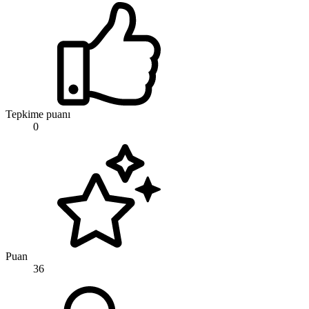
Tepkime puanı
0
Puan
36