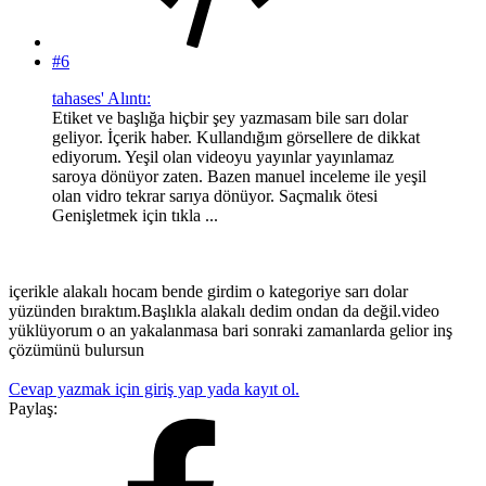
#6
tahases' Alıntı:
Etiket ve başlığa hiçbir şey yazmasam bile sarı dolar
geliyor. İçerik haber. Kullandığım görsellere de dikkat
ediyorum. Yeşil olan videoyu yayınlar yayınlamaz
saroya dönüyor zaten. Bazen manuel inceleme ile yeşil
olan vidro tekrar sarıya dönüyor. Saçmalık ötesi
Genişletmek için tıkla ...
içerikle alakalı hocam bende girdim o kategoriye sarı dolar
yüzünden bıraktım.Başlıkla alakalı dedim ondan da değil.video
yüklüyorum o an yakalanmasa bari sonraki zamanlarda gelior inş
çözümünü bulursun
Cevap yazmak için giriş yap yada kayıt ol.
Paylaş: