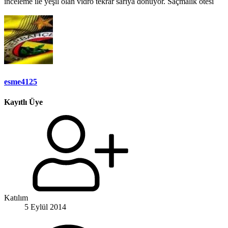
inceleme ile yeşil olan vidro tekrar sarıya dönüyor. Saçmalık ötesi
esme4125
Kayıtlı Üye
Katılım
5 Eylül 2014