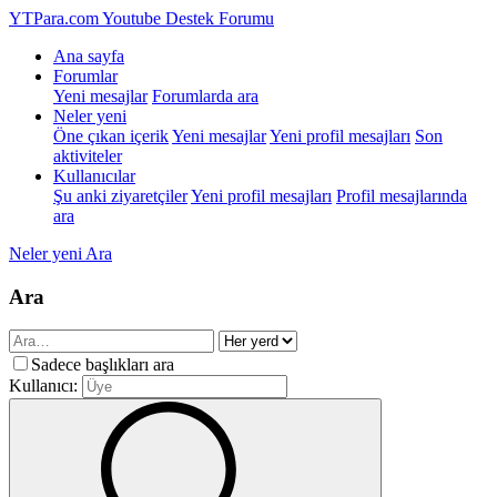
YTPara.com
Youtube Destek Forumu
Ana sayfa
Forumlar
Yeni mesajlar
Forumlarda ara
Neler yeni
Öne çıkan içerik
Yeni mesajlar
Yeni profil mesajları
Son
aktiviteler
Kullanıcılar
Şu anki ziyaretçiler
Yeni profil mesajları
Profil mesajlarında
ara
Neler yeni
Ara
Ara
Sadece başlıkları ara
Kullanıcı: