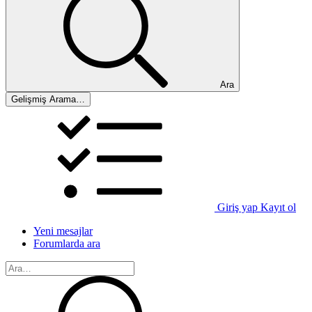
Ara
Gelişmiş Arama…
Giriş yap
Kayıt ol
Yeni mesajlar
Forumlarda ara