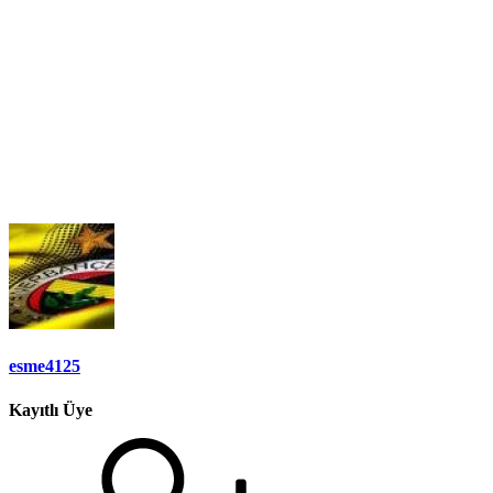
esme4125
Kayıtlı Üye