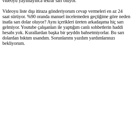
videoyu yayınlayınca tekrar sarı oluyor.
Videoyu liste dışı itiraza gönderiyorum cevap vermeleri en az 24
saat sürüyor. %90 oranda manuel incelemeden geçtiğime göre neden
inatla sarı dolar oluyor? Aynı içerikleri üreten arkadaşıma hiç sarı
gelmiyor. Youtube çalışanları ile yaptığım canlı sohbetlerin haddi
hesabı yok. Kurallardan başka bir şeyddn bahsetmiyorlar. Bu sarı
dolardan bıktım usandım. Sorunlarımı yazdım yardımlarınızı
bekliyorum.