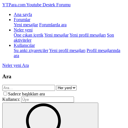
YTPara.com
Youtube Destek Forumu
Ana sayfa
Forumlar
Yeni mesajlar
Forumlarda ara
Neler yeni
Öne çıkan içerik
Yeni mesajlar
Yeni profil mesajları
Son
aktiviteler
Kullanıcılar
Şu anki ziyaretçiler
Yeni profil mesajları
Profil mesajlarında
ara
Neler yeni
Ara
Ara
Sadece başlıkları ara
Kullanıcı: