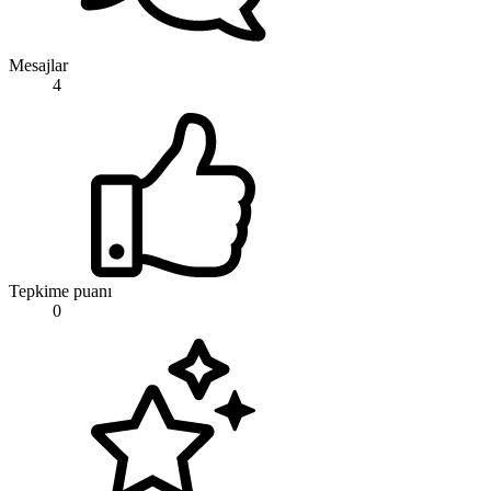
Mesajlar
4
Tepkime puanı
0