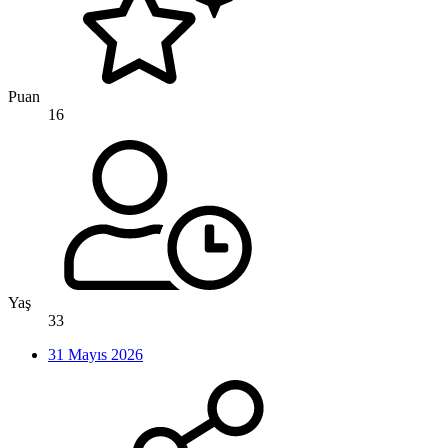
Puan
16
Yaş
33
31 Mayıs 2026