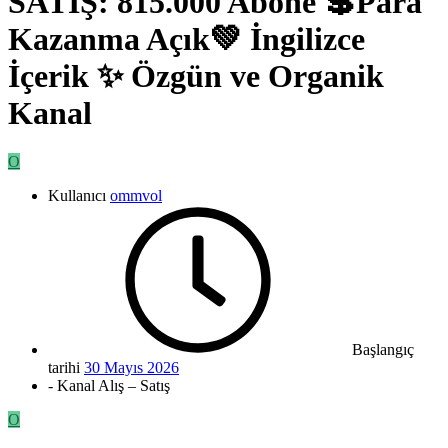
SATIŞ: 815.000 Abone 💲Para
Kazanma Açık💚 İngilizce
İçerik ✨ Özgün ve Organik
Kanal
O
Kullanıcı
ommvol
Başlangıç
tarihi
30 Mayıs 2026
- Kanal Alış – Satış
O