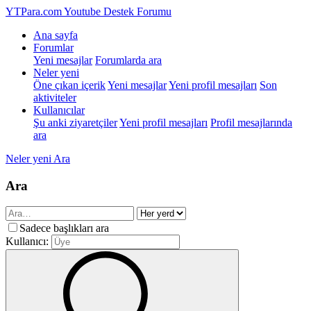
YTPara.com
Youtube Destek Forumu
Ana sayfa
Forumlar
Yeni mesajlar
Forumlarda ara
Neler yeni
Öne çıkan içerik
Yeni mesajlar
Yeni profil mesajları
Son
aktiviteler
Kullanıcılar
Şu anki ziyaretçiler
Yeni profil mesajları
Profil mesajlarında
ara
Neler yeni
Ara
Ara
Sadece başlıkları ara
Kullanıcı: