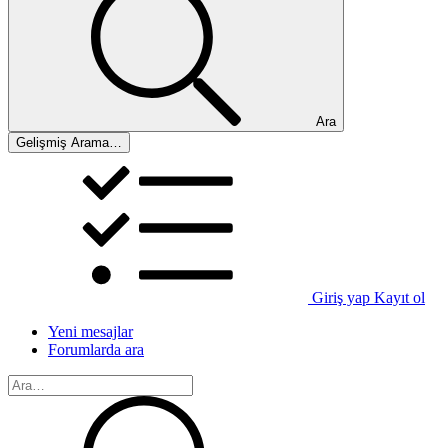
Ara
Gelişmiş Arama…
Giriş yap
Kayıt ol
Yeni mesajlar
Forumlarda ara