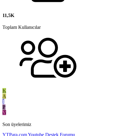
11,5K
Toplam Kullanıcılar
K
A
I
P
V
Son üyelerimiz
YTPara.com
Youtube Destek Forumu