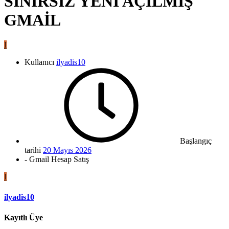
SINIRSIZ YENİ AÇILMIŞ
GMAİL
I
Kullanıcı
ilyadis10
Başlangıç
tarihi
20 Mayıs 2026
- Gmail Hesap Satış
I
ilyadis10
Kayıtlı Üye