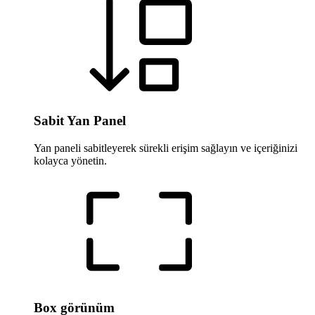
Sabit Yan Panel
Yan paneli sabitleyerek sürekli erişim sağlayın ve içeriğinizi
kolayca yönetin.
Box görünüm