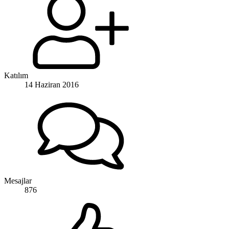
Katılım
14 Haziran 2016
Mesajlar
876