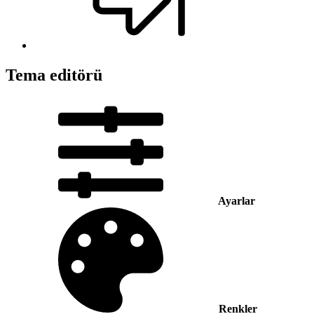
Tema editörü
Ayarlar
Renkler