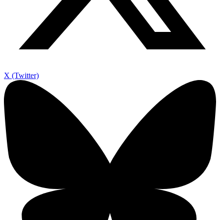
X (Twitter)