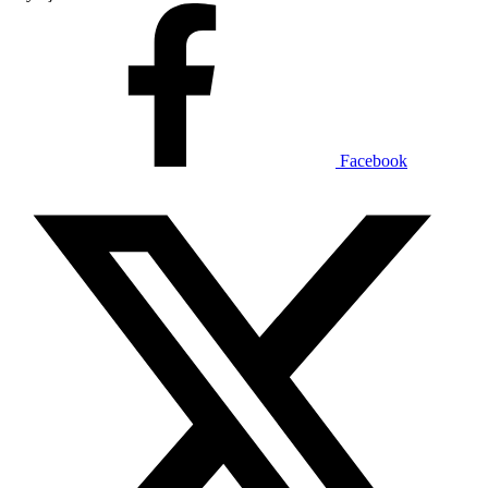
Facebook