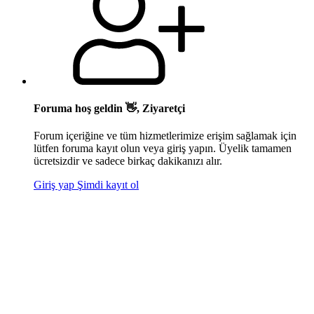
Foruma hoş geldin 👋, Ziyaretçi
Forum içeriğine ve tüm hizmetlerimize erişim sağlamak için
lütfen foruma kayıt olun veya giriş yapın. Üyelik tamamen
ücretsizdir ve sadece birkaç dakikanızı alır.
Giriş yap
Şimdi kayıt ol