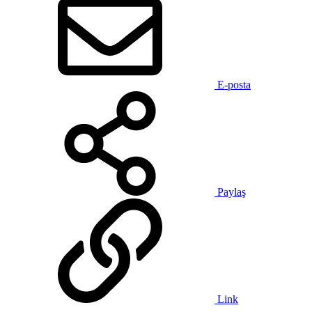
E-posta
Paylaş
Link