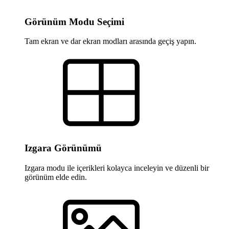
Görünüm Modu Seçimi
Tam ekran ve dar ekran modları arasında geçiş yapın.
Izgara Görünümü
Izgara modu ile içerikleri kolayca inceleyin ve düzenli bir
görünüm elde edin.