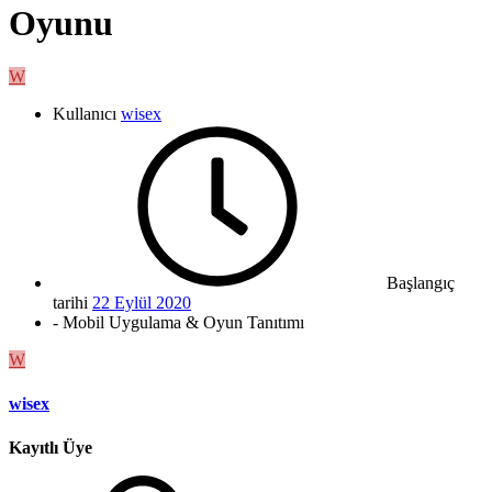
Oyunu
W
Kullanıcı
wisex
Başlangıç
tarihi
22 Eylül 2020
- Mobil Uygulama & Oyun Tanıtımı
W
wisex
Kayıtlı Üye