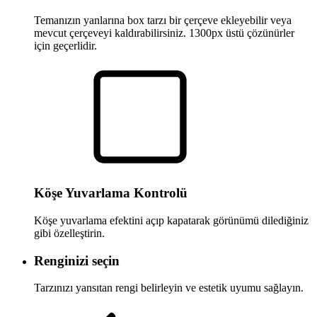
Temanızın yanlarına box tarzı bir çerçeve ekleyebilir veya
mevcut çerçeveyi kaldırabilirsiniz. 1300px üstü çözünürler
için geçerlidir.
Köşe Yuvarlama Kontrolü
Köşe yuvarlama efektini açıp kapatarak görünümü dilediğiniz
gibi özelleştirin.
Renginizi seçin
Tarzınızı yansıtan rengi belirleyin ve estetik uyumu sağlayın.