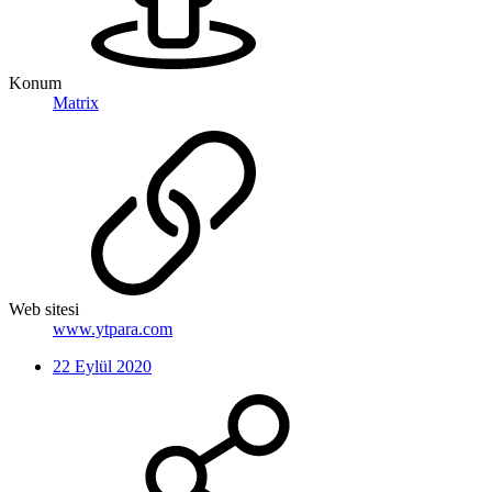
Konum
Matrix
Web sitesi
www.ytpara.com
22 Eylül 2020