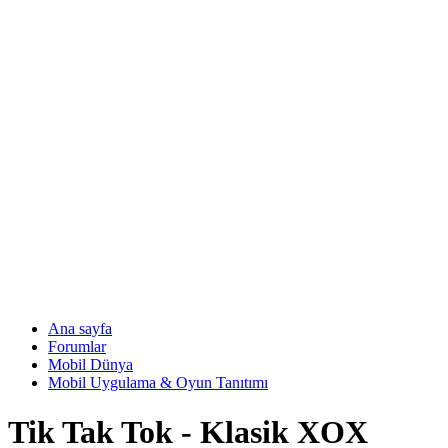
Ana sayfa
Forumlar
Mobil Dünya
Mobil Uygulama & Oyun Tanıtımı
Tik Tak Tok - Klasik XOX