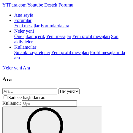
YTPara.com
Youtube Destek Forumu
Ana sayfa
Forumlar
Yeni mesajlar
Forumlarda ara
Neler yeni
Öne çıkan içerik
Yeni mesajlar
Yeni profil mesajları
Son
aktiviteler
Kullanıcılar
Şu anki ziyaretçiler
Yeni profil mesajları
Profil mesajlarında
ara
Neler yeni
Ara
Ara
Sadece başlıkları ara
Kullanıcı: