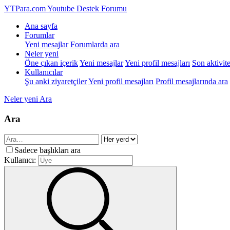
YTPara.com
Youtube Destek Forumu
Ana sayfa
Forumlar
Yeni mesajlar
Forumlarda ara
Neler yeni
Öne çıkan içerik
Yeni mesajlar
Yeni profil mesajları
Son aktivite
Kullanıcılar
Şu anki ziyaretçiler
Yeni profil mesajları
Profil mesajlarında ara
Neler yeni
Ara
Ara
Sadece başlıkları ara
Kullanıcı: