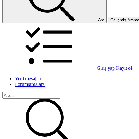
Ara
Gelişmiş Aram
Giriş yap
Kayıt ol
Yeni mesajlar
Forumlarda ara