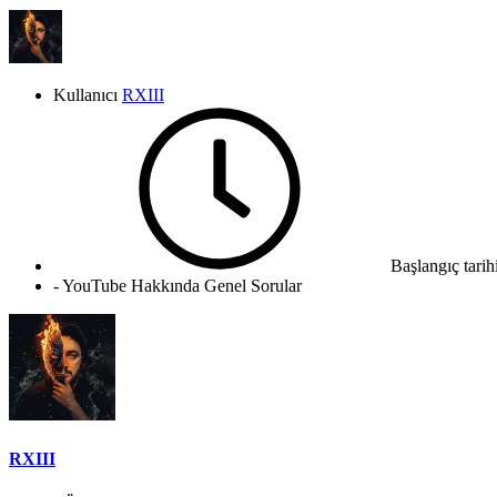
Kullanıcı
RXIII
Başlangıç tarih
- YouTube Hakkında Genel Sorular
RXIII