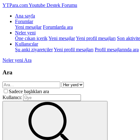
YTPara.com
Youtube Destek Forumu
Ana sayfa
Forumlar
Yeni mesajlar
Forumlarda ara
Neler yeni
Öne çıkan içerik
Yeni mesajlar
Yeni profil mesajları
Son aktivite
Kullanıcılar
Şu anki ziyaretçiler
Yeni profil mesajları
Profil mesajlarında ara
Neler yeni
Ara
Ara
Sadece başlıkları ara
Kullanıcı: