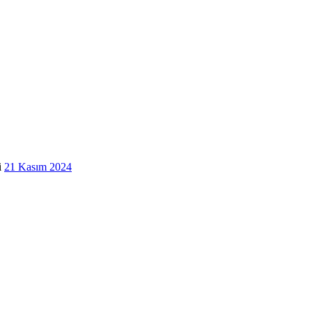
i
21 Kasım 2024