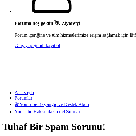
Foruma hoş geldin 👋, Ziyaretçi
Forum içeriğine ve tüm hizmetlerimize erişim sağlamak için lütf
Giriş yap
Şimdi kayıt ol
Ana sayfa
Forumlar
🎬 YouTube Başlangıç ve Destek Alanı
YouTube Hakkında Genel Sorular
Tuhaf Bir Spam Sorunu!