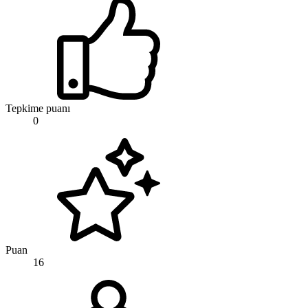
Tepkime puanı
0
Puan
16