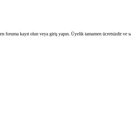
en foruma kayıt olun veya giriş yapın. Üyelik tamamen ücretsizdir ve sa