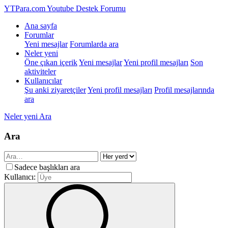
YTPara.com
Youtube Destek Forumu
Ana sayfa
Forumlar
Yeni mesajlar
Forumlarda ara
Neler yeni
Öne çıkan içerik
Yeni mesajlar
Yeni profil mesajları
Son
aktiviteler
Kullanıcılar
Şu anki ziyaretçiler
Yeni profil mesajları
Profil mesajlarında
ara
Neler yeni
Ara
Ara
Sadece başlıkları ara
Kullanıcı: