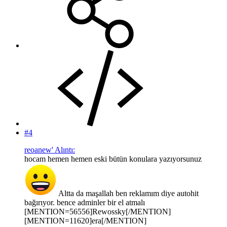
#4
reoanew' Alıntı:
hocam hemen hemen eski bütün konulara yazıyorsunuz
Altta da maşallah ben reklamım diye autohit
bağırıyor. bence adminler bir el atmalı
[MENTION=56556]Rewossky[/MENTION]
[MENTION=11620]era[/MENTION]