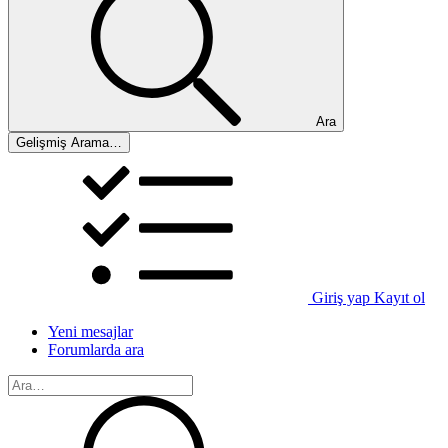
Ara
Gelişmiş Arama…
Giriş yap
Kayıt ol
Yeni mesajlar
Forumlarda ara