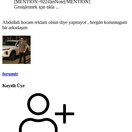
[MENTION=9224]mNote[/MENTION]
Genişletmek için tıkla ...
Abdullah hocam reklam olsun diye yapmıyor , hergün konustugum
bir arkadaşım
forumtr
Kayıtlı Üye