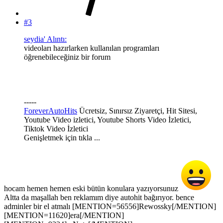
#3
seydia' Alıntı:
videoları hazırlarken kullanılan programları
öğrenebileceğiniz bir forum
-----
ForeverAutoHits
Ücretsiz, Sınırsız Ziyaretçi, Hit Sitesi,
Youtube Video izletici, Youtube Shorts Video İzletici,
Tiktok Video İzletici
Genişletmek için tıkla ...
hocam hemen hemen eski bütün konulara yazıyorsunuz
Altta da maşallah ben reklamım diye autohit bağırıyor. bence
adminler bir el atmalı [MENTION=56556]Rewossky[/MENTION]
[MENTION=11620]era[/MENTION]