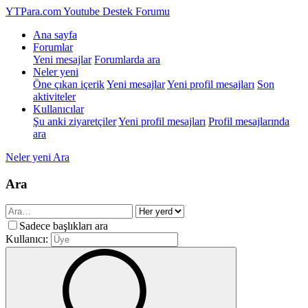
YTPara.com
Youtube Destek Forumu
Ana sayfa
Forumlar
Yeni mesajlar
Forumlarda ara
Neler yeni
Öne çıkan içerik
Yeni mesajlar
Yeni profil mesajları
Son
aktiviteler
Kullanıcılar
Şu anki ziyaretçiler
Yeni profil mesajları
Profil mesajlarında
ara
Neler yeni
Ara
Ara
Sadece başlıkları ara
Kullanıcı: