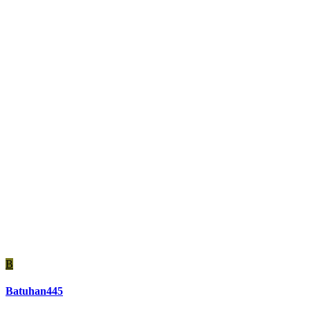
B
Batuhan445