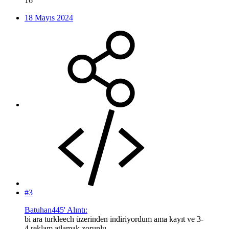
16
18 Mayıs 2024
#3
Batuhan445' Alıntı:
bi ara turkleech üzerinden indiriyordum ama kayıt ve 3-
4 reklam atlamak zorunlu