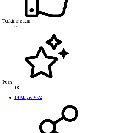
Tepkime puanı
6
Puan
18
19 Mayıs 2024