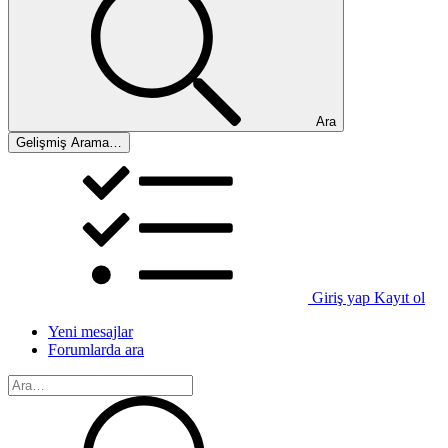
Ara
Gelişmiş Arama…
Giriş yap
Kayıt ol
Yeni mesajlar
Forumlarda ara