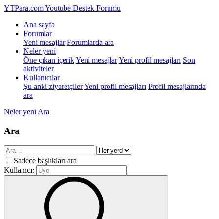
YTPara.com
Youtube Destek Forumu
Ana sayfa
Forumlar
Yeni mesajlar
Forumlarda ara
Neler yeni
Öne çıkan içerik
Yeni mesajlar
Yeni profil mesajları
Son
aktiviteler
Kullanıcılar
Şu anki ziyaretçiler
Yeni profil mesajları
Profil mesajlarında
ara
Neler yeni
Ara
Ara
Sadece başlıkları ara
Kullanıcı: