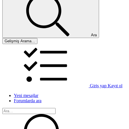
Ara
Gelişmiş Arama…
Giriş yap
Kayıt ol
Yeni mesajlar
Forumlarda ara