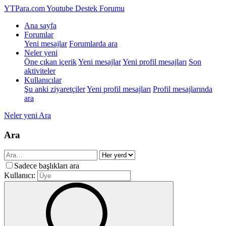
YTPara.com
Youtube Destek Forumu
Ana sayfa
Forumlar
Yeni mesajlar
Forumlarda ara
Neler yeni
Öne çıkan içerik
Yeni mesajlar
Yeni profil mesajları
Son
aktiviteler
Kullanıcılar
Şu anki ziyaretçiler
Yeni profil mesajları
Profil mesajlarında
ara
Neler yeni
Ara
Ara
Sadece başlıkları ara
Kullanıcı: