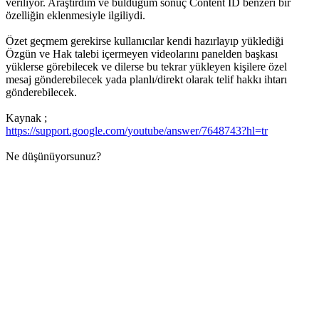
veriliyor. Araştırdım ve bulduğum sonuç Content ID benzeri bir
özelliğin eklenmesiyle ilgiliydi.
Özet geçmem gerekirse kullanıcılar kendi hazırlayıp yüklediği
Özgün ve Hak talebi içermeyen videolarını panelden başkası
yüklerse görebilecek ve dilerse bu tekrar yükleyen kişilere özel
mesaj gönderebilecek yada planlı/direkt olarak telif hakkı ihtarı
gönderebilecek.
Kaynak ;
https://support.google.com/youtube/answer/7648743?hl=tr
Ne düşünüyorsunuz?