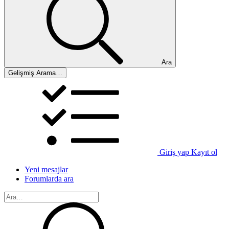
Ara
Gelişmiş Arama…
Giriş yap
Kayıt ol
Yeni mesajlar
Forumlarda ara