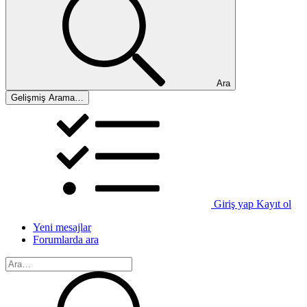
Ara
Gelişmiş Arama…
Giriş yap
Kayıt ol
Yeni mesajlar
Forumlarda ara